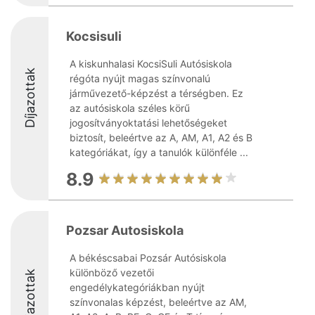
Kocsisuli
A kiskunhalasi KocsiSuli Autósiskola
Díjazottak
régóta nyújt magas színvonalú
járművezető-képzést a térségben. Ez
az autósiskola széles körű
jogosítványoktatási lehetőségeket
biztosít, beleértve az A, AM, A1, A2 és B
kategóriákat, így a tanulók különféle ...
8.9
Pozsar Autosiskola
A békéscsabai Pozsár Autósiskola
különböző vezetői
Díjazottak
engedélykategóriákban nyújt
színvonalas képzést, beleértve az AM,