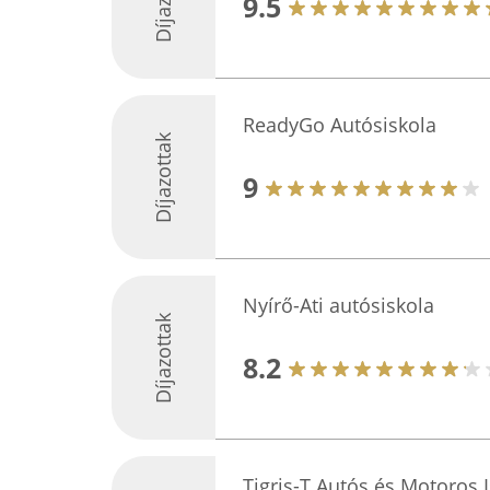
9.5
ReadyGo Autósiskola
Díjazottak
9
Nyírő-Ati autósiskola
Díjazottak
8.2
Tigris-T Autós és Motoros 