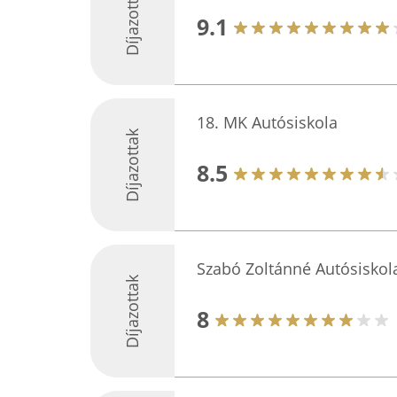
Díjazottak
9.1
18. MK Autósiskola
Díjazottak
8.5
Szabó Zoltánné Autósiskol
Díjazottak
8