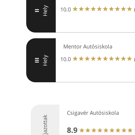
Hely
10.0
II
Mentor Autósiskola
Hely
10.0
III
Csigavér Autósiskola
Díjazottak
8.9