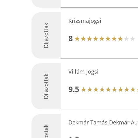
Krizsmajogsi
Díjazottak
8
Villám Jogsi
Díjazottak
9.5
Dekmár Tamás Dekmár Aut
Díjazottak