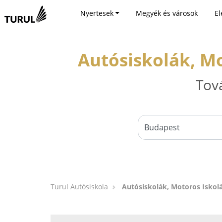
Nyertesek
Megyék és városok
El
Autósiskolák, Mo
Tov
Turul Autósiskola
Autósiskolák, Motoros Iskol