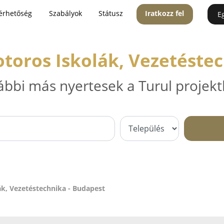
érhetőség
Szabályok
Státusz
Iratkozz fel
E
toros Iskolák, Vezetéste
ábbi más nyertesek a Turul projekt
ák, Vezetéstechnika - Budapest