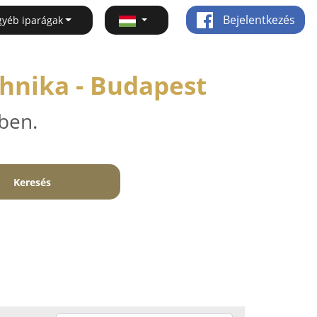
Bejelentkezés
gyéb iparágak
chnika - Budapest
ben.
Keresés