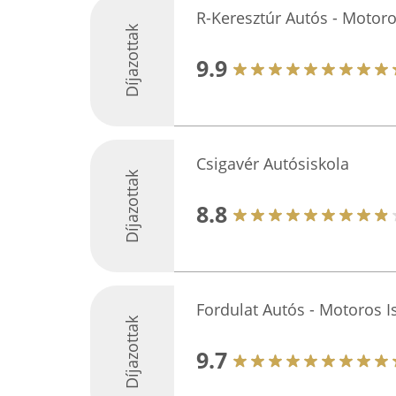
R-Keresztúr Autós - Motoro
Díjazottak
9.9
Csigavér Autósiskola
Díjazottak
8.8
Fordulat Autós - Motoros I
Díjazottak
9.7