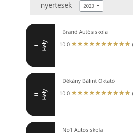
nyertesek
2023
Brand Autósiskola
Hely
10.0
I
Dékány Bálint Oktató
Hely
10.0
II
No1 Autósiskola