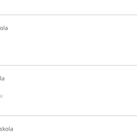
ola
la
skola