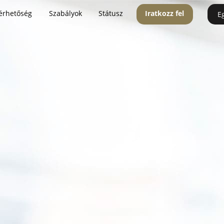
érhetőség
Szabályok
Státusz
Iratkozz fel
E