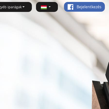
Bejelentkezés
gyéb iparágak