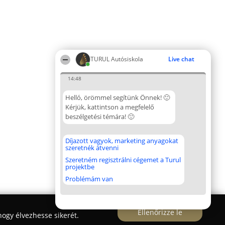
TURUL Autósiskola
Live chat
14:48
Helló, örömmel segítünk Önnek! 🙂
Kérjük, kattintson a megfelelő
beszélgetési témára! 🙂
Díjazott vagyok, marketing anyagokat
szeretnék átvenni
Szeretném regisztrálni cégemet a Turul
projektbe
Problémám van
Ellenőrizze le
ogy élvezhesse sikerét.