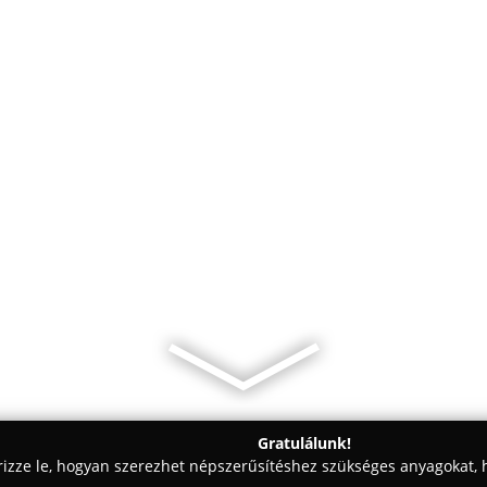
Gratulálunk!
rizze le, hogyan szerezhet népszerűsítéshez szükséges anyagokat, h