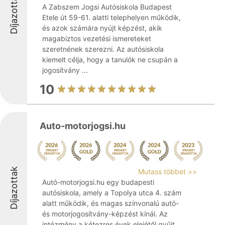
Díjazottak
A Zabszem Jogsi Autósiskola Budapest
Etele út 59-61. alatti telephelyen működik,
és azok számára nyújt képzést, akik
magabiztos vezetési ismereteket
szeretnének szerezni. Az autósiskola
kiemelt célja, hogy a tanulók ne csupán a
jogosítvány ...
10
Auto-motorjogsi.hu
Díjazottak
Mutass többet >>
Autó-motorjogsi.hu egy budapesti
autósiskola, amely a Topolya utca 4. szám
alatt működik, és magas színvonalú autó-
és motorjogosítvány-képzést kínál. Az
intézmény a kétezres évek elejétől gyűjt