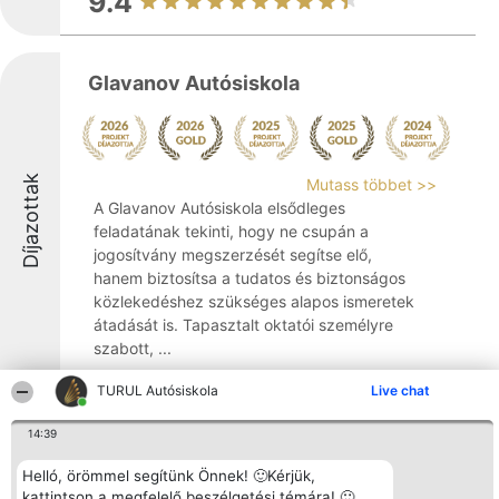
9.4
Glavanov Autósiskola
Díjazottak
Mutass többet >>
A Glavanov Autósiskola elsődleges
feladatának tekinti, hogy ne csupán a
jogosítvány megszerzését segítse elő,
hanem biztosítsa a tudatos és biztonságos
közlekedéshez szükséges alapos ismeretek
átadását is. Tapasztalt oktatói személyre
szabott, ...
10
TURUL Autósiskola
Live chat
14:39
DARÁNYI DRIVE
Helló, örömmel segítünk Önnek! 🙂Kérjük,
kattintson a megfelelő beszélgetési témára! 🙂