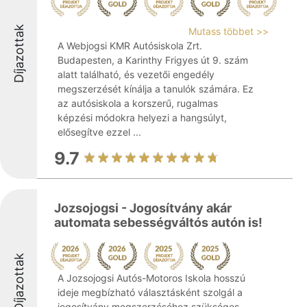
Díjazottak
Mutass többet >>
A Webjogsi KMR Autósiskola Zrt.
Budapesten, a Karinthy Frigyes út 9. szám
alatt található, és vezetői engedély
megszerzését kínálja a tanulók számára. Ez
az autósiskola a korszerű, rugalmas
képzési módokra helyezi a hangsúlyt,
elősegítve ezzel ...
9.7
Jozsojogsi - Jogosítvány akár
automata sebességváltós autón is!
Díjazottak
A Jozsojogsi Autós-Motoros Iskola hosszú
ideje megbízható választásként szolgál a
jogosítvány megszerzéséhez szükséges