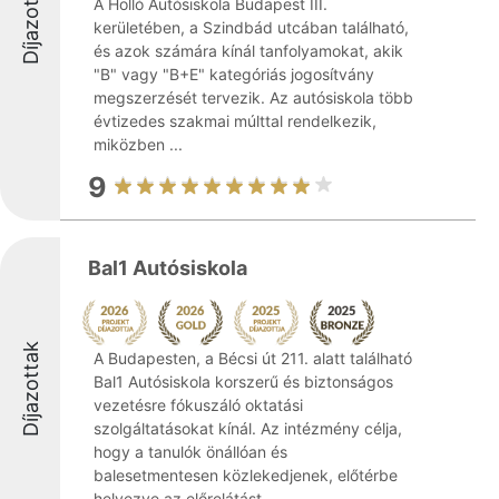
Díjazottak
A Holló Autósiskola Budapest III.
kerületében, a Szindbád utcában található,
és azok számára kínál tanfolyamokat, akik
"B" vagy "B+E" kategóriás jogosítvány
megszerzését tervezik. Az autósiskola több
évtizedes szakmai múlttal rendelkezik,
miközben ...
9
Bal1 Autósiskola
Díjazottak
A Budapesten, a Bécsi út 211. alatt található
Bal1 Autósiskola korszerű és biztonságos
vezetésre fókuszáló oktatási
szolgáltatásokat kínál. Az intézmény célja,
hogy a tanulók önállóan és
balesetmentesen közlekedjenek, előtérbe
helyezve az előrelátást ...