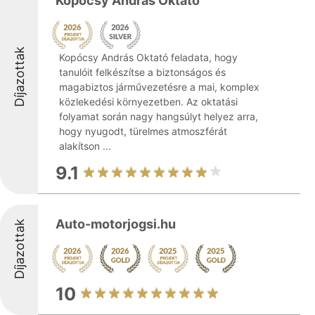
Kopócsy András Oktató
Díjazottak
Kopócsy András Oktató feladata, hogy
tanulóit felkészítse a biztonságos és
magabiztos járművezetésre a mai, komplex
közlekedési környezetben. Az oktatási
folyamat során nagy hangsúlyt helyez arra,
hogy nyugodt, türelmes atmoszférát
alakítson ...
9.1
Auto-motorjogsi.hu
Díjazottak
10