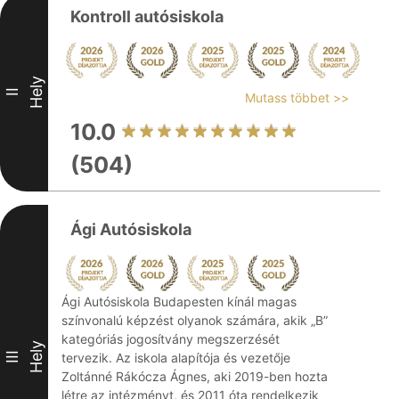
Kontroll autósiskola
Hely
II
Mutass többet >>
10.0
(504)
Ági Autósiskola
Ági Autósiskola Budapesten kínál magas
színvonalú képzést olyanok számára, akik „B”
kategóriás jogosítvány megszerzését
Hely
III
tervezik. Az iskola alapítója és vezetője
Zoltánné Rákócza Ágnes, aki 2019-ben hozta
létre az intézményt, és 2011 óta rendelkezik