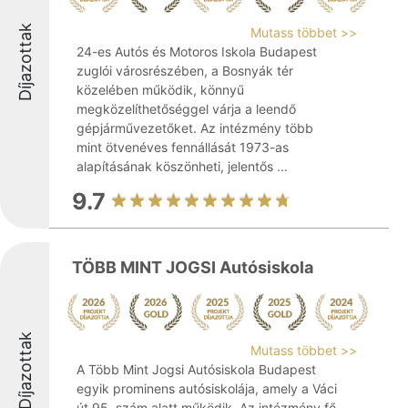
Díjazottak
Mutass többet >>
24-es Autós és Motoros Iskola Budapest
zuglói városrészében, a Bosnyák tér
közelében működik, könnyű
megközelíthetőséggel várja a leendő
gépjárművezetőket. Az intézmény több
mint ötvenéves fennállását 1973-as
alapításának köszönheti, jelentős ...
9.7
TÖBB MINT JOGSI Autósiskola
Díjazottak
Mutass többet >>
A Több Mint Jogsi Autósiskola Budapest
egyik prominens autósiskolája, amely a Váci
út 95. szám alatt működik. Az intézmény fő