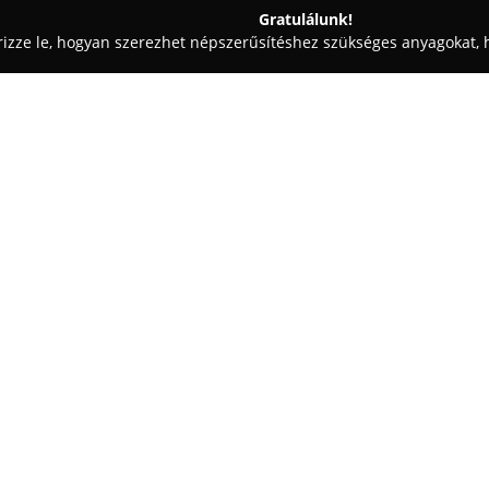
Gratulálunk!
rizze le, hogyan szerezhet népszerűsítéshez szükséges anyagokat, h
, Vezetéstechnika - Budapest
U-Drive Autósiskola
Egy cég:
U-Drive Autósiskola
Budapest t
hogy a tanulókból magabiztos 
tanintézmény modern, folyamato
élménnyé alakítani a tanulási f
A tanulók tapasztalt és türelmes
közlekedés alapjait, személyre
helyzetekben. Az elméleti tanf
ami kényelmes lehetőséget kínál
tanulókkal való kommunikáció gy