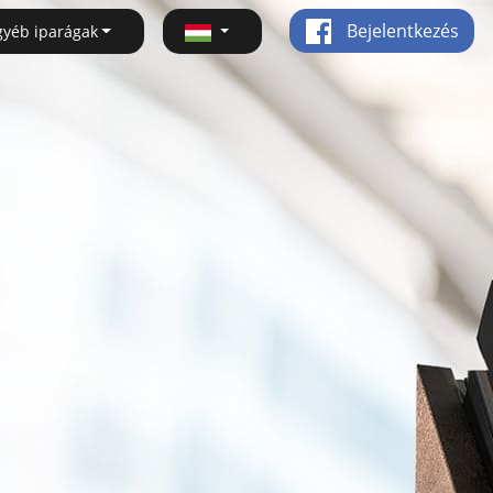
Bejelentkezés
gyéb iparágak