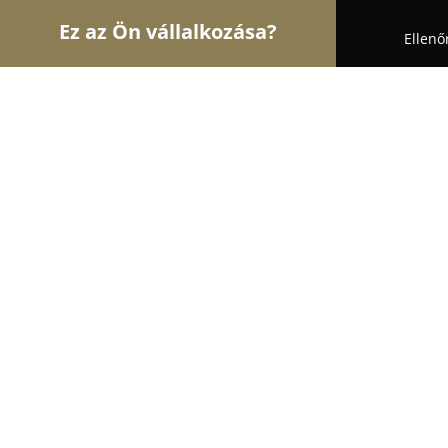
Ez az Ön vállalkozása?
Ellenő
Turul Autósiskola
Autósiskolák, Motoros Iskolák
U-Drive Autósiskola
8.8
(13)
Budapest, Pólus Center, Szentmihályi út 131
Mutasd a telefonszámot