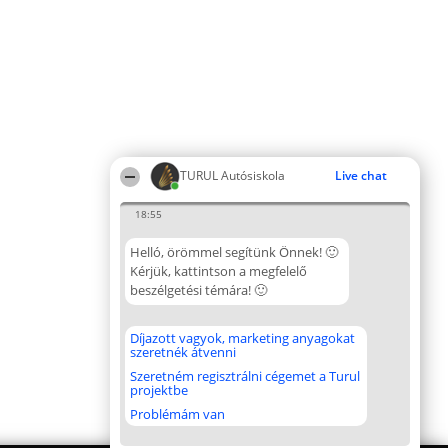
TURUL Autósiskola
Live chat
18:55
Helló, örömmel segítünk Önnek! 🙂
Kérjük, kattintson a megfelelő
beszélgetési témára! 🙂
Díjazott vagyok, marketing anyagokat
szeretnék átvenni
Szeretném regisztrálni cégemet a Turul
projektbe
Problémám van