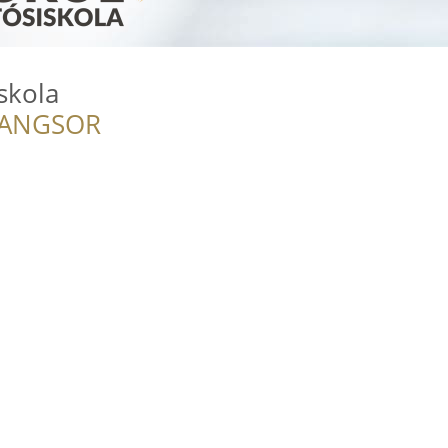
skola
RANGSOR