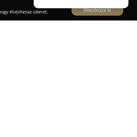
Ellenőrizze le
ogy élvezhesse sikerét.
erületén, a Pólus Centerben működik, ahol a cél,
és biztonságos gépjárművezetők váljanak. A
san karbantartott autóflottával igyekszik
olyamatot.
 oktatók segítségével sajátíthatják el a
 szabott támogatást kapva valós forgalmi
olyam elvégzése online formában is lehetséges,
. Az iskola hangsúlyt fektet arra, hogy a
ors és hatékony legyen, vállalva a 24 órán belüli