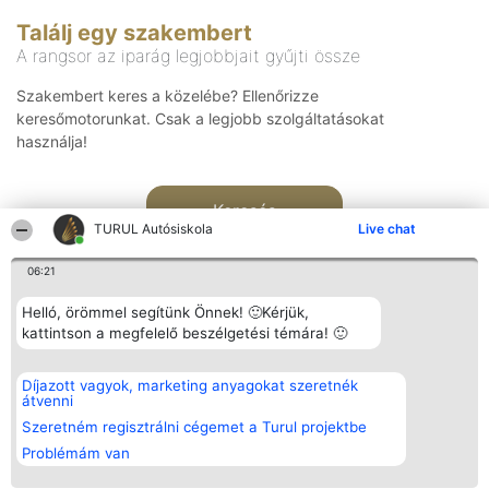
Találj egy szakembert
A rangsor az iparág legjobbjait gyűjti össze
Szakembert keres a közelébe? Ellenőrizze
keresőmotorunkat. Csak a legjobb szolgáltatásokat
használja!
Keresés
TURUL Autósiskola
Live chat
06:21
Helló, örömmel segítünk Önnek! 🙂Kérjük,
kattintson a megfelelő beszélgetési témára! 🙂
Rangsorszervező
Népszavazás
Elérhetőség
Díjazott vagyok, marketing anyagokat szeretnék
SC Beautiful Company S.R.L.
Nyertesek
Elérhetőség
átvenni
Bulevardul Aleea Timișul De
Az összes
Sus Nr. 2, Bl. A30, Sc. A, Et.
díjazottak
Szeretném regisztrálni cégemet a Turul projektbe
4, Ap. 13
listája
Problémám van
Bukarest 53-238
Szabályok
Adószám 36737675
Státusz
tel: +363 033 425 71
Polityka