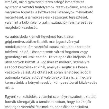
elméleti, mind gyakorlati téren átfogó ismereteket
nyújtson a vezetői tanfolyamok résztvevőinek, amelyek
magukba foglalják a közlekedési szabályok mélyreható
megértését, a járműkezelési készségek fejlesztését,
valamint a különféle forgalmi szituációk felismerését és
megfelelő kezelését.
Az autósiskola kiemelt figyelmet fordít azon
gépjárművezetőkre is, akik már jogosítvánnyal
rendelkeznek, ám vezetési tapasztalatukat szeretnék
bővíteni, például összetettebb városi forgalom vagy
gyorsforgalmi utak esetén, illetve speciális időjárási és
útviszonyok között. A Jogsimlesz modern, személyre
szabott képzéseket kínál, amelyek segítik a sikeres
vezetővé válást. Az oktatások során lehetőség adódik
automata váltós autóval való gyakorlásra is, ami egyre
keresettebb a kényelmesebb, környezetbarát közlekedés
miatt.
Egyéni konzultációk, valamint személyre szabott oktatási
formák támogatják a tanulókat abban, hogy leküzdjék
esetleges vezetési félelmeiket, speciális technikákat