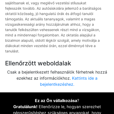
sajátítsanak el, vagy meglévő vezetési stílusukat
fejlesszék tovább. Az autósiskolára jellemző a barátságos
oktatói közösség, jó hangulatú órák és átfogó tanulói
támogatás. Az aktuális tananyagok, valamint a magas
vizsgasikerességi arány hozzájárulnak ahhoz, hogy a
tanulók felkészülten vehessenek részt mind a vizsgákon,
mind a mindennapi forgalomban. Az oktatás alapjául a
bizalmon alapuló, oldott légkör szolgál, amely motiválja a
diákokat minden vezetési órán, ezzel élménnyé téve a
tanulást.
Ellenőrzött weboldalak
Csak a bejelentkezett felhasználók férhetnek hozzá
ezekhez az információkhoz.
Kattints ide a
bejelentkezéshez.
Ez az Ön vállalkozása
?
Gratulálunk!
Ellenőrizze le, hogyan szerezhet
népszerűsítéshez szükséges anyagokat, hogy