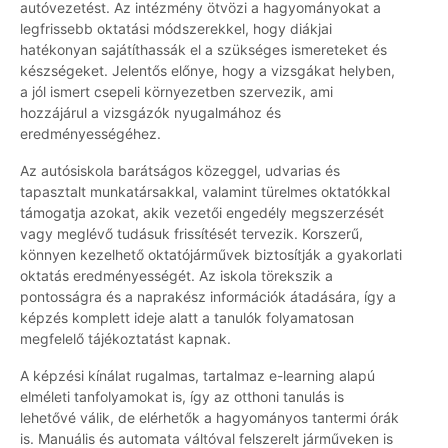
autóvezetést. Az intézmény ötvözi a hagyományokat a
legfrissebb oktatási módszerekkel, hogy diákjai
hatékonyan sajátíthassák el a szükséges ismereteket és
készségeket. Jelentős előnye, hogy a vizsgákat helyben,
a jól ismert csepeli környezetben szervezik, ami
hozzájárul a vizsgázók nyugalmához és
eredményességéhez.
Az autósiskola barátságos közeggel, udvarias és
tapasztalt munkatársakkal, valamint türelmes oktatókkal
támogatja azokat, akik vezetői engedély megszerzését
vagy meglévő tudásuk frissítését tervezik. Korszerű,
könnyen kezelhető oktatójárművek biztosítják a gyakorlati
oktatás eredményességét. Az iskola törekszik a
pontosságra és a naprakész információk átadására, így a
képzés komplett ideje alatt a tanulók folyamatosan
megfelelő tájékoztatást kapnak.
A képzési kínálat rugalmas, tartalmaz e-learning alapú
elméleti tanfolyamokat is, így az otthoni tanulás is
lehetővé válik, de elérhetők a hagyományos tantermi órák
is. Manuális és automata váltóval felszerelt járműveken is