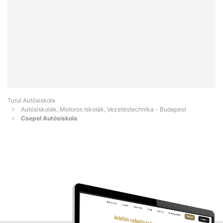
Turul Autósiskola
Autósiskolák, Motoros Iskolák, Vezetéstechnika - Budapest
Csepel Autósiskola