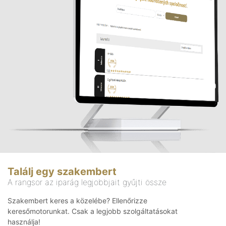
Találj egy szakembert
A rangsor az iparág legjobbjait gyűjti össze
Szakembert keres a közelébe? Ellenőrizze
keresőmotorunkat. Csak a legjobb szolgáltatásokat
használja!