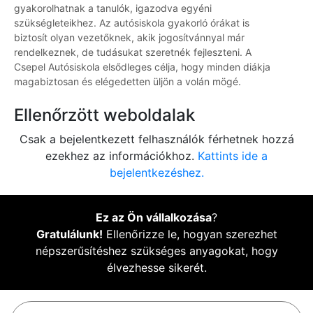
gyakorolhatnak a tanulók, igazodva egyéni
szükségleteikhez. Az autósiskola gyakorló órákat is
biztosít olyan vezetőknek, akik jogosítvánnyal már
rendelkeznek, de tudásukat szeretnék fejleszteni. A
Csepel Autósiskola elsődleges célja, hogy minden diákja
magabiztosan és elégedetten üljön a volán mögé.
Ellenőrzött weboldalak
Csak a bejelentkezett felhasználók férhetnek hozzá
ezekhez az információkhoz.
Kattints ide a
bejelentkezéshez.
Ez az Ön vállalkozása
?
Gratulálunk!
Ellenőrizze le, hogyan szerezhet
népszerűsítéshez szükséges anyagokat, hogy
élvezhesse sikerét.