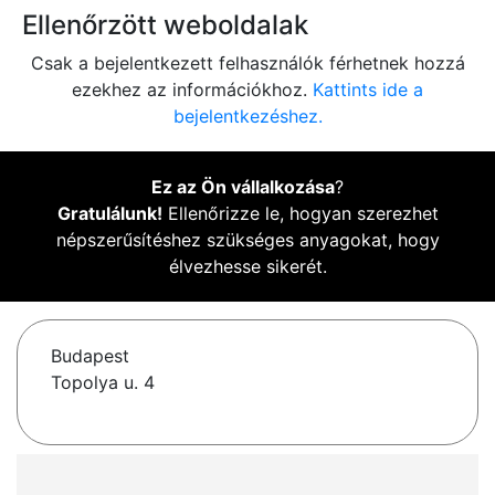
Ellenőrzött weboldalak
Csak a bejelentkezett felhasználók férhetnek hozzá
ezekhez az információkhoz.
Kattints ide a
bejelentkezéshez.
Ez az Ön vállalkozása
?
Gratulálunk!
Ellenőrizze le, hogyan szerezhet
népszerűsítéshez szükséges anyagokat, hogy
élvezhesse sikerét.
Budapest
Topolya u. 4