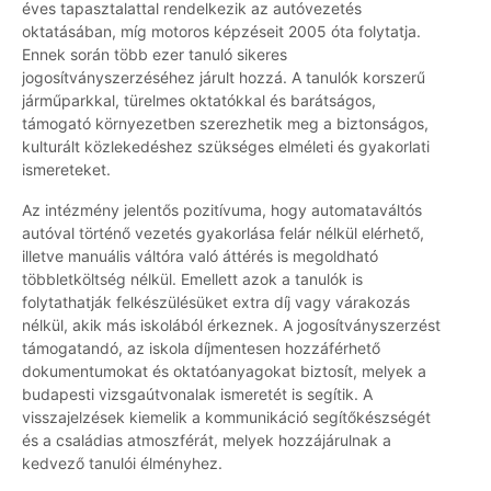
éves tapasztalattal rendelkezik az autóvezetés
oktatásában, míg motoros képzéseit 2005 óta folytatja.
Ennek során több ezer tanuló sikeres
jogosítványszerzéséhez járult hozzá. A tanulók korszerű
járműparkkal, türelmes oktatókkal és barátságos,
támogató környezetben szerezhetik meg a biztonságos,
kulturált közlekedéshez szükséges elméleti és gyakorlati
ismereteket.
Az intézmény jelentős pozitívuma, hogy automataváltós
autóval történő vezetés gyakorlása felár nélkül elérhető,
illetve manuális váltóra való áttérés is megoldható
többletköltség nélkül. Emellett azok a tanulók is
folytathatják felkészülésüket extra díj vagy várakozás
nélkül, akik más iskolából érkeznek. A jogosítványszerzést
támogatandó, az iskola díjmentesen hozzáférhető
dokumentumokat és oktatóanyagokat biztosít, melyek a
budapesti vizsgaútvonalak ismeretét is segítik. A
visszajelzések kiemelik a kommunikáció segítőkészségét
és a családias atmoszférát, melyek hozzájárulnak a
kedvező tanulói élményhez.