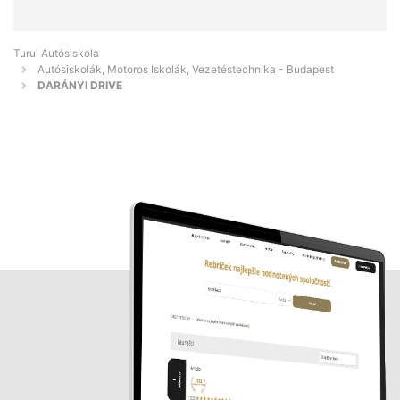
Turul Autósiskola
Autósiskolák, Motoros Iskolák, Vezetéstechnika - Budapest
DARÁNYI DRIVE