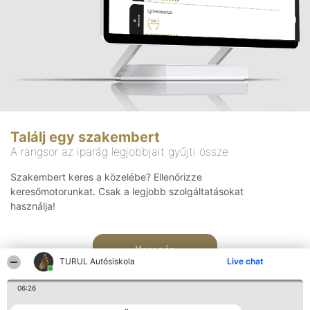
Találj egy szakembert
A rangsor az iparág legjobbjait gyűjti össze
Szakembert keres a közelébe? Ellenőrizze
keresőmotorunkat. Csak a legjobb szolgáltatásokat
használja!
Keresés
TURUL Autósiskola
Live chat
06:26