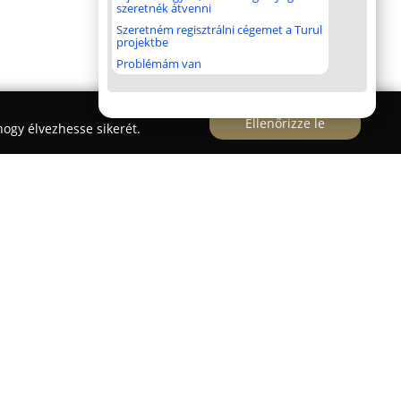
szeretnék átvenni
Szeretném regisztrálni cégemet a Turul
projektbe
Problémám van
Ellenőrizze le
ogy élvezhesse sikerét.
apesten található, és kifejezetten azokat várja,
szerezni B kategóriás vezetői engedélyüket. Az
tős szakmai tapasztalattal rendelkezik, oktatóik
a tanulók felkészítésén, kiemelve a
bb oktatási módszerek alkalmazását. Az elméleti