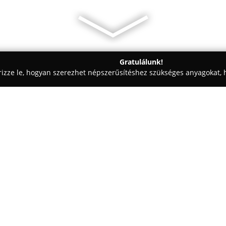
Gratulálunk!
rizze le, hogyan szerezhet népszerűsítéshez szükséges anyagokat, h
, Vezetéstechnika - Budapest
Jogsiverzum Autósiskola
Egy cég:
A
Jogsiverzum Autósiskola
Bud
akik magabiztosan kívánják meg
intézmény hosszú évek óta jelen
pedig elkötelezetten dolgoznak 
türelmességet és a legkorszerű