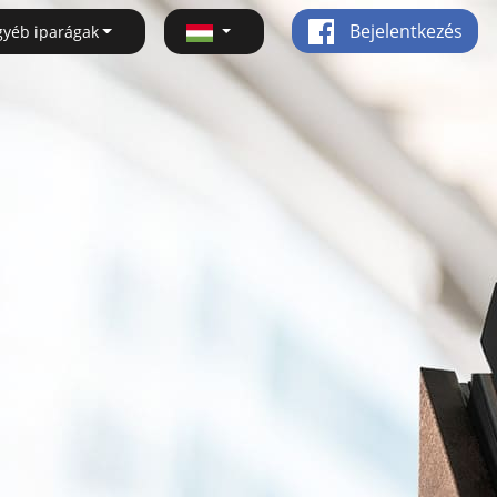
Bejelentkezés
gyéb iparágak