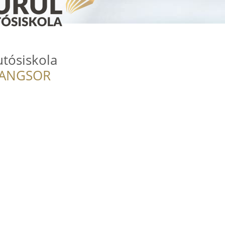
tósiskola
RANGSOR