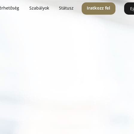
érhetőség
Szabályok
Státusz
Iratkozz fel
E