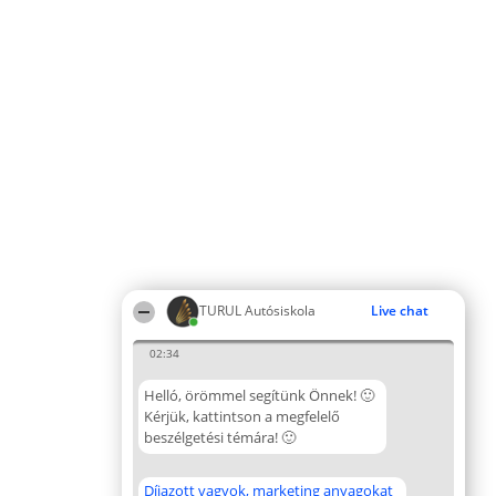
TURUL Autósiskola
Live chat
02:34
Helló, örömmel segítünk Önnek! 🙂
Kérjük, kattintson a megfelelő
beszélgetési témára! 🙂
Díjazott vagyok, marketing anyagokat