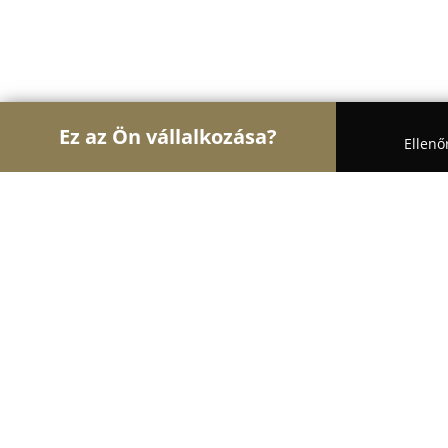
Ez az Ön vállalkozása?
Ellenő
Turul Autósiskola
Autósiskolák, Motoros Iskolák
Jogsiverzum Autósiskola
9.6
(35)