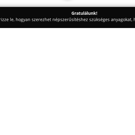
Gratulálunk!
rizze le, hogyan szerezhet népszerűsítéshez szükséges anyagokat, h
, Vezetéstechnika - Budapest
Villám Jogsi
Egy cég:
A
Villám Jogsi
Autósiskola fő c
Gazdagrét, Őrmező és Budaörs 
hatékony jogosítványszerzési le
kategóriában biztosít képzések
Mutass többet >>
kategóriás motorkerékpár-jogos
tanfolyamok. Rendszeresen, ak
indítanak, elősegítve ezzel a 
Képzéseik során hangsúlyt fekt