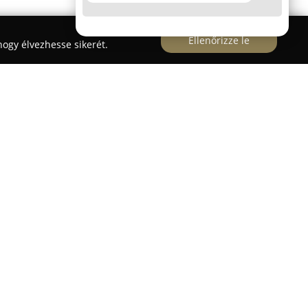
Ellenőrizze le
ogy élvezhesse sikerét.
élkitűzése Budapest és környékének, különösen
térségének tanulói számára, hogy gyors és
hetőséget kínáljon. Az autósiskola többféle
et: "B" kategóriás személygépkocsi- és "A"
ítvány mellett más alkategóriákban is elérhetők a
ár kéthetes időközönként új csoportokat
tanfolyamok mihamarabbi elkezdését.
etnek a gyakorlati tudás átadására, hogy a