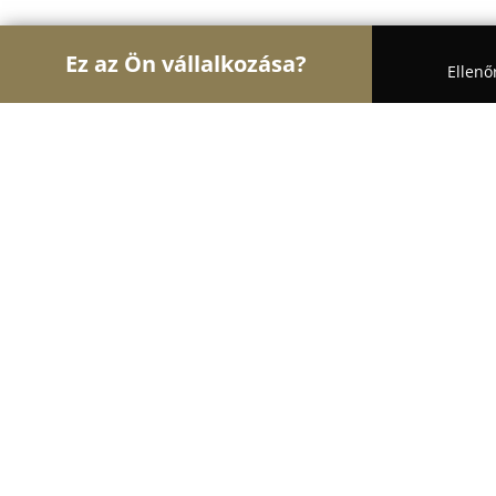
Ez az Ön vállalkozása?
Ellenő
Turul Autósiskola
Autósiskolák, Motoros Iskolák
Villám Jogsi
9.8
(39)
Budapest, Budaörsi út 10926
Mutasd a telefonszámot