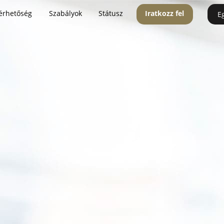
érhetőség
Szabályok
Státusz
Iratkozz fel
E