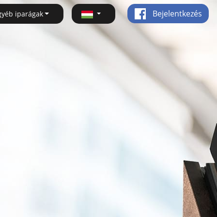
Bejelentkezés
gyéb iparágak