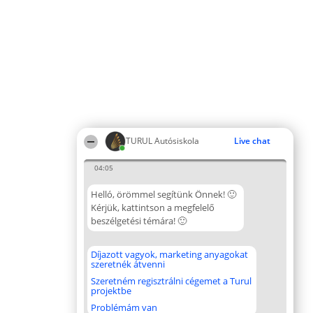
TURUL Autósiskola
Live chat
04:05
Helló, örömmel segítünk Önnek! 🙂
Kérjük, kattintson a megfelelő
beszélgetési témára! 🙂
Díjazott vagyok, marketing anyagokat
szeretnék átvenni
Szeretném regisztrálni cégemet a Turul
projektbe
Problémám van