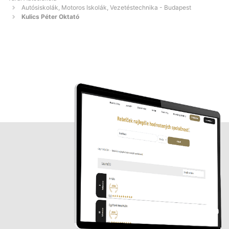
Autósiskolák, Motoros Iskolák, Vezetéstechnika - Budapest
Kulics Péter Oktató