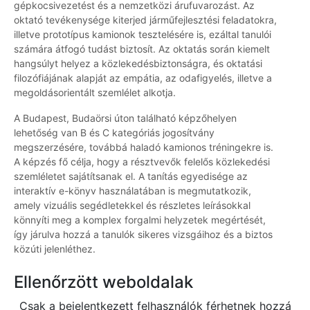
gépkocsivezetést és a nemzetközi árufuvarozást. Az
oktató tevékenysége kiterjed járműfejlesztési feladatokra,
illetve prototípus kamionok tesztelésére is, ezáltal tanulói
számára átfogó tudást biztosít. Az oktatás során kiemelt
hangsúlyt helyez a közlekedésbiztonságra, és oktatási
filozófiájának alapját az empátia, az odafigyelés, illetve a
megoldásorientált szemlélet alkotja.
A Budapest, Budaörsi úton található képzőhelyen
lehetőség van B és C kategóriás jogosítvány
megszerzésére, továbbá haladó kamionos tréningekre is.
A képzés fő célja, hogy a résztvevők felelős közlekedési
szemléletet sajátítsanak el. A tanítás egyedisége az
interaktív e-könyv használatában is megmutatkozik,
amely vizuális segédletekkel és részletes leírásokkal
könnyíti meg a komplex forgalmi helyzetek megértését,
így járulva hozzá a tanulók sikeres vizsgáihoz és a biztos
közúti jelenléthez.
Ellenőrzött weboldalak
Csak a bejelentkezett felhasználók férhetnek hozzá