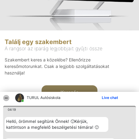
Találj egy szakembert
A rangsor az iparág legjobbjait gyűjti össze
Szakembert keres a közelébe? Ellenőrizze
keresőmotorunkat. Csak a legjobb szolgáltatásokat
használja!
Keresés
TURUL Autósiskola
Live chat
04:19
Helló, örömmel segítünk Önnek! 🙂Kérjük,
kattintson a megfelelő beszélgetési témára! 🙂
Rangsorszervező
Népszavazás
Elérhetőség