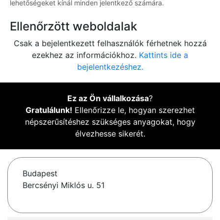
lehetőségeket kínál minden jelentkező számára.
Ellenőrzött weboldalak
Csak a bejelentkezett felhasználók férhetnek hozzá
ezekhez az információkhoz.
Kattints ide a
bejelentkezéshez.
Ez az Ön vállalkozása
?
Gratulálunk!
Ellenőrizze le, hogyan szerezhet
népszerűsítéshez szükséges anyagokat, hogy
élvezhesse sikerét.
Budapest
Bercsényi Miklós u. 51