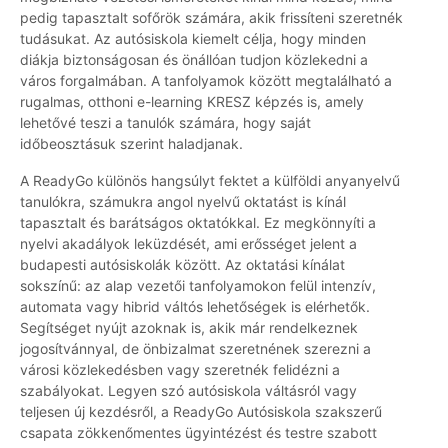
pedig tapasztalt sofőrök számára, akik frissíteni szeretnék
tudásukat. Az autósiskola kiemelt célja, hogy minden
diákja biztonságosan és önállóan tudjon közlekedni a
város forgalmában. A tanfolyamok között megtalálható a
rugalmas, otthoni e-learning KRESZ képzés is, amely
lehetővé teszi a tanulók számára, hogy saját
időbeosztásuk szerint haladjanak.
A ReadyGo különös hangsúlyt fektet a külföldi anyanyelvű
tanulókra, számukra angol nyelvű oktatást is kínál
tapasztalt és barátságos oktatókkal. Ez megkönnyíti a
nyelvi akadályok leküzdését, ami erősséget jelent a
budapesti autósiskolák között. Az oktatási kínálat
sokszínű: az alap vezetői tanfolyamokon felül intenzív,
automata vagy hibrid váltós lehetőségek is elérhetők.
Segítséget nyújt azoknak is, akik már rendelkeznek
jogosítvánnyal, de önbizalmat szeretnének szerezni a
városi közlekedésben vagy szeretnék felidézni a
szabályokat. Legyen szó autósiskola váltásról vagy
teljesen új kezdésről, a ReadyGo Autósiskola szakszerű
csapata zökkenőmentes ügyintézést és testre szabott