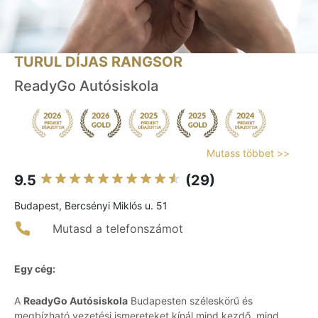
TURUL DÍJAS RANGSOR
ReadyGo Autósiskola
Mutass többet >>
9.5
(29)
Budapest, Bercsényi Miklós u. 51
Mutasd a telefonszámot
Egy cég:
A
ReadyGo Autósiskola
Budapesten széleskörű és
megbízható vezetési ismereteket kínál mind kezdő, mind