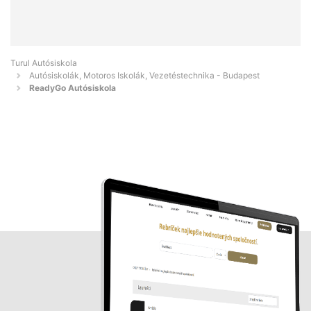
Turul Autósiskola
Autósiskolák, Motoros Iskolák, Vezetéstechnika - Budapest
ReadyGo Autósiskola