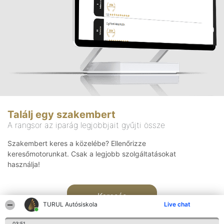
Találj egy szakembert
A rangsor az iparág legjobbjait gyűjti össze
Szakembert keres a közelébe? Ellenőrizze
keresőmotorunkat. Csak a legjobb szolgáltatásokat
használja!
Keresés
TURUL Autósiskola
Live chat
03:51