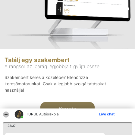
Találj egy szakembert
A rangsor az iparág legjobbjait gyűjti össze
Szakembert keres a közelébe? Ellenőrizze
keresőmotorunkat. Csak a legjobb szolgáltatásokat
használja!
Keresés
TURUL Autósiskola
Live chat
23:37