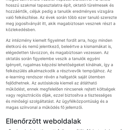
hosszú szakmai tapasztalatra épít, oktatói türelmesek és
hozzáértők, céljuk pedig a tanulók eredményes vizsgára
való felkészítése. Az évek során több ezer tanuló szerezte
meg jogosítványát itt, akik magabiztosan vesznek részt a
közlekedésben.
Az intézmény kiemelt figyelmet fordít arra, hogy minden
életkorú és nemű jelentkező, beleértve a kismamákat is,
elégedetten távozzon, és magabiztosan vezessen. Az
oktatás során figyelembe veszik a tanulók egyéni
igényeit, rugalmas képzési lehetőségeket kínálnak, így a
felkészülés alkalmazkodik a résztvevők tempójához. Az
e-learning rendszer révén a hallgatók saját ütemben
fejlődhetnek. Az autósiskola kiemeli az átlátható
működést, ennek megfelelően nincsenek rejtett költségek
vagy regisztrációs díjak, ezzel biztosítva a tisztességes
és minőségi szolgáltatást. Az ügyfélközpontúság és a
magas színvonal a működés fő jellemzői.
Ellenőrzött weboldalak