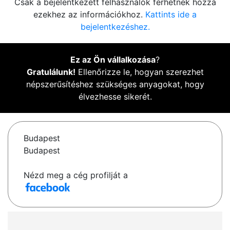
Csak a bejelentkezett felhasználók férhetnek hozzá
ezekhez az információkhoz.
Kattints ide a
bejelentkezéshez.
Ez az Ön vállalkozása
?
Gratulálunk!
Ellenőrizze le, hogyan szerezhet
népszerűsítéshez szükséges anyagokat, hogy
élvezhesse sikerét.
Budapest
Budapest
Nézd meg a cég profilját a