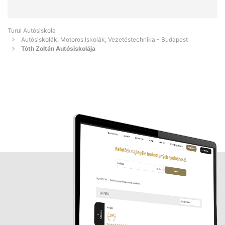
Turul Autósiskola
Autósiskolák, Motoros Iskolák, Vezetéstechnika - Budapest
Tóth Zoltán Autósiskolája