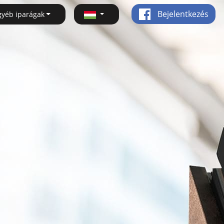
Bejelentkezés
gyéb iparágak