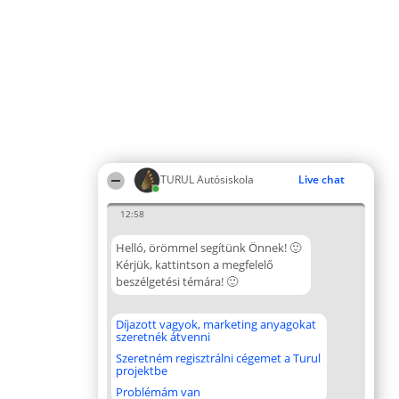
TURUL Autósiskola
Live chat
12:58
Helló, örömmel segítünk Önnek! 🙂
Kérjük, kattintson a megfelelő
beszélgetési témára! 🙂
Díjazott vagyok, marketing anyagokat
szeretnék átvenni
Szeretném regisztrálni cégemet a Turul
projektbe
Problémám van