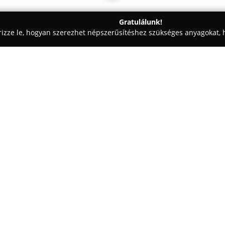
Gratulálunk!
rizze le, hogyan szerezhet népszerűsítéshez szükséges anyagokat, h
, Vezetéstechnika - Budapest
Dekmár Tamás Dekmár Autósisko
a
Egy cég:
A
Dekmár Autósiskola
Budapest
működik, és minőségi képzésekk
oktatással segíti a jogosítvány
hogy korrekt árakat, megbízható
Mutass többet >>
biztosítson diákjai számára. Az
vezetői engedélyhez nélkülözhe
gépjárművek, valamint barátsá
A Dekmár Autósiskola nagy hang