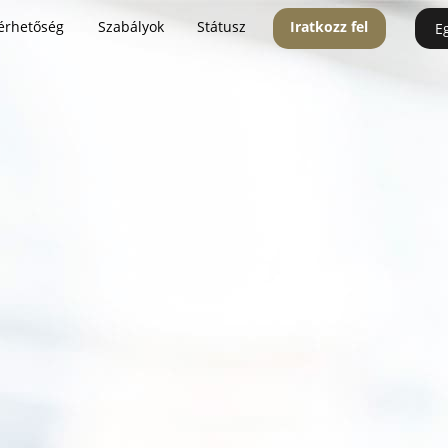
érhetőség
Szabályok
Státusz
Iratkozz fel
E