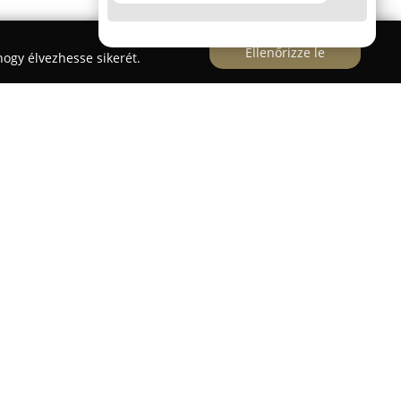
Ellenőrizze le
ogy élvezhesse sikerét.
la
en, a Gyakorló utca 4/E fsz. 3. szám alatt
el, valamint személyre szabott, odafigyelő
 megszerzését. Az intézmény elhivatott abban,
 ügyintézést és jól felkészült szakoktatókat
 autósiskola kínálatában szerepel a "B" kategóriás
tetlen elméleti és gyakorlati képzés, modern
gos, stresszmentes környezet társaságában.
súlyt helyez arra, hogy tanulói valóban