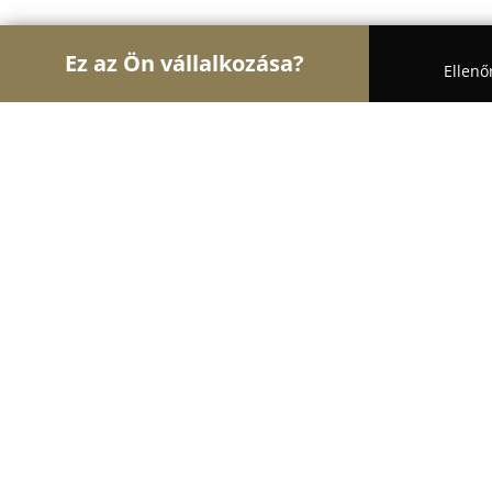
Ez az Ön vállalkozása?
Ellenő
Turul Autósiskola
Autósiskolák, Motoros Iskolák
Dekmár Tamás Dekmár Autósiskol
9.5
(416)
Budapest, Budapest
Mutasd a telefonszámot