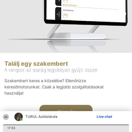
Találj egy szakembert
A rangsor az iparág legjobbjait gyűjti össze
Szakembert keres a közelébe? Ellenőrizze
keresőmotorunkat. Csak a legjobb szolgáltatásokat
használja!
Keresés
TURUL Autósiskola
Live chat
17:53