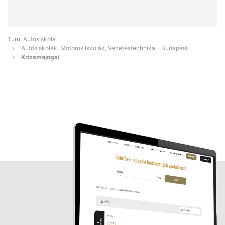
Turul Autósiskola
Autósiskolák, Motoros Iskolák, Vezetéstechnika - Budapest
Krizsmajogsi