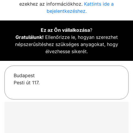
ezekhez az információkhoz.
Kattints ide a
bejelentkezéshez.
Ez az Ön vállalkozása
?
Gratulálunk!
Ellenőrizze le, hogyan szerezhet
népszerűsítéshez szükséges anyagokat, hogy
élvezhesse sikerét.
Budapest
Pesti út 117.