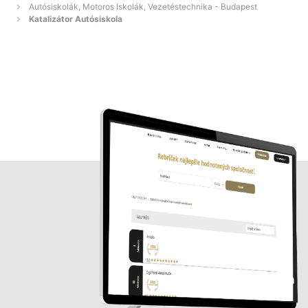
Autósiskolák, Motoros Iskolák, Vezetéstechnika - Budapest
Katalizátor Autósiskola