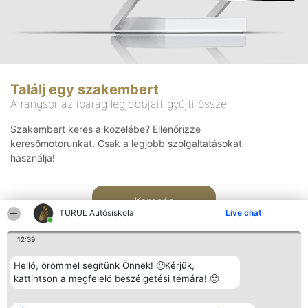
Találj egy szakembert
A rangsor az iparág legjobbjait gyűjti össze
Szakembert keres a közelébe? Ellenőrizze
keresőmotorunkat. Csak a legjobb szolgáltatásokat
használja!
Keresés
TURUL Autósiskola
Live chat
12:39
Helló, örömmel segítünk Önnek! 🙂Kérjük,
kattintson a megfelelő beszélgetési témára! 🙂
Rangsorszervező
Népszavazás
Elérhetőség