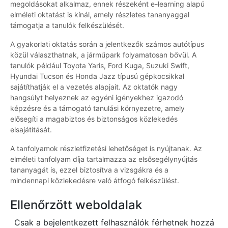
megoldásokat alkalmaz, ennek részeként e-learning alapú
elméleti oktatást is kínál, amely részletes tananyaggal
támogatja a tanulók felkészülését.
A gyakorlati oktatás során a jelentkezők számos autótípus
közül választhatnak, a járműpark folyamatosan bővül. A
tanulók például Toyota Yaris, Ford Kuga, Suzuki Swift,
Hyundai Tucson és Honda Jazz típusú gépkocsikkal
sajátíthatják el a vezetés alapjait. Az oktatók nagy
hangsúlyt helyeznek az egyéni igényekhez igazodó
képzésre és a támogató tanulási környezetre, amely
elősegíti a magabiztos és biztonságos közlekedés
elsajátítását.
A tanfolyamok részletfizetési lehetőséget is nyújtanak. Az
elméleti tanfolyam díja tartalmazza az elsősegélynyújtás
tananyagát is, ezzel biztosítva a vizsgákra és a
mindennapi közlekedésre való átfogó felkészülést.
Ellenőrzött weboldalak
Csak a bejelentkezett felhasználók férhetnek hozzá