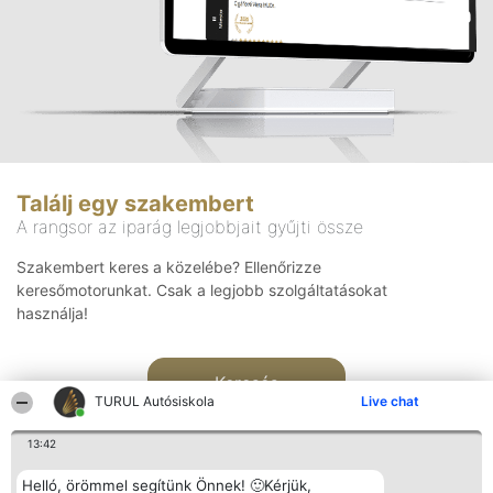
Találj egy szakembert
A rangsor az iparág legjobbjait gyűjti össze
Szakembert keres a közelébe? Ellenőrizze
keresőmotorunkat. Csak a legjobb szolgáltatásokat
használja!
Keresés
TURUL Autósiskola
Live chat
13:42
Helló, örömmel segítünk Önnek! 🙂Kérjük,