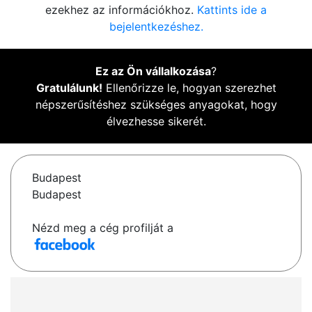
ezekhez az információkhoz.
Kattints ide a
bejelentkezéshez.
Ez az Ön vállalkozása
?
Gratulálunk!
Ellenőrizze le, hogyan szerezhet
népszerűsítéshez szükséges anyagokat, hogy
élvezhesse sikerét.
Budapest
Budapest
Nézd meg a cég profilját a