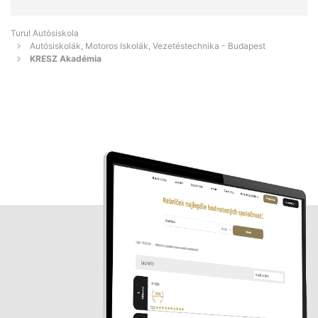
Turul Autósiskola
Autósiskolák, Motoros Iskolák, Vezetéstechnika - Budapest
KRESZ Akadémia