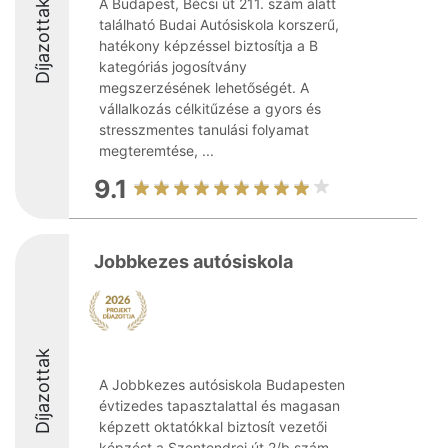
A Budapest, Bécsi út 211. szám alatt
Díjazottak
található Budai Autósiskola korszerű,
hatékony képzéssel biztosítja a B
kategóriás jogosítvány
megszerzésének lehetőségét. A
vállalkozás célkitűzése a gyors és
stresszmentes tanulási folyamat
megteremtése, ...
9.1
Jobbkezes autósiskola
Díjazottak
A Jobbkezes autósiskola Budapesten
évtizedes tapasztalattal és magasan
képzett oktatókkal biztosít vezetői
képzést a Szentendrei út 2/b szám