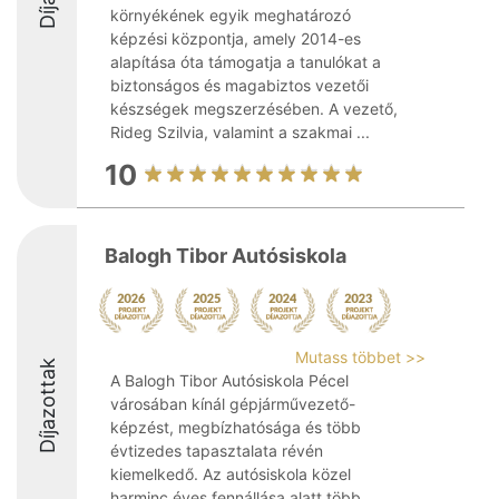
környékének egyik meghatározó
képzési központja, amely 2014-es
alapítása óta támogatja a tanulókat a
biztonságos és magabiztos vezetői
készségek megszerzésében. A vezető,
Rideg Szilvia, valamint a szakmai ...
10
Balogh Tibor Autósiskola
Mutass többet >>
Díjazottak
A Balogh Tibor Autósiskola Pécel
városában kínál gépjárművezető-
képzést, megbízhatósága és több
évtizedes tapasztalata révén
kiemelkedő. Az autósiskola közel
harminc éves fennállása alatt több