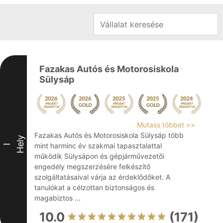
Fazakas Autós és Motorosiskola
Sülysáp
Mutass többet >>
Fazakas Autós és Motorosiskola Sülysáp több
Hely
mint harminc év szakmai tapasztalattal
I
működik Sülysápon és gépjárművezetői
engedély megszerzésére felkészítő
szolgáltatásaival várja az érdeklődőket. A
tanulókat a célzottan biztonságos és
magabiztos ...
10.0
(171)