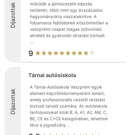
működik a járművezető-képzés
Díjazottak
területén, több mint egy évszázados
hagyományokra visszatekintve. A
folyamatos fejlődésnek köszönhetően a
veszprémi csapat magas színvonalú
elméleti és gyakorlati oktatást biztosít.
...
9
Tárnai autósiskola
A Tárnai Autósiskola Veszprém egyik
Díjazottak
elismert képzőintézményeként ismert,
amely professzionális vezetői oktatást
biztosít tanulói számára. Az autósiskola
tanfolyamokat kínál B, A, A1, A2, AM, C,
BE, CE és C+CE kategóriában, lehetővé
téve a jogosítvány ...