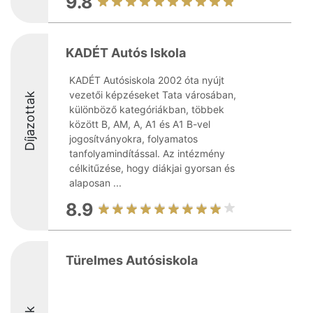
9.8
KADÉT Autós Iskola
KADÉT Autósiskola 2002 óta nyújt
vezetői képzéseket Tata városában,
Díjazottak
különböző kategóriákban, többek
között B, AM, A, A1 és A1 B-vel
jogosítványokra, folyamatos
tanfolyamindítással. Az intézmény
célkitűzése, hogy diákjai gyorsan és
alaposan ...
8.9
Türelmes Autósiskola