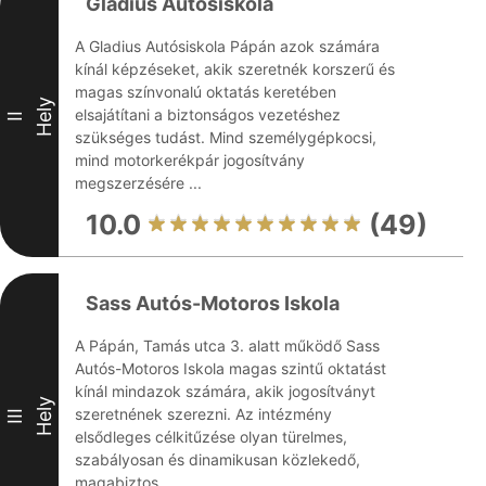
Gladius Autósiskola
A Gladius Autósiskola Pápán azok számára
kínál képzéseket, akik szeretnék korszerű és
magas színvonalú oktatás keretében
Hely
elsajátítani a biztonságos vezetéshez
II
szükséges tudást. Mind személygépkocsi,
mind motorkerékpár jogosítvány
megszerzésére ...
10.0
(49)
Sass Autós-Motoros Iskola
A Pápán, Tamás utca 3. alatt működő Sass
Autós-Motoros Iskola magas szintű oktatást
kínál mindazok számára, akik jogosítványt
Hely
szeretnének szerezni. Az intézmény
III
elsődleges célkitűzése olyan türelmes,
szabályosan és dinamikusan közlekedő,
magabiztos ...