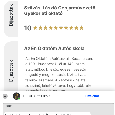
Díjazottak
Szilvási László Gépjárművezető
Gyakorlati oktató
10
Az Én Oktatóm Autósiskola
Az Én Oktatóm Autósiskola Budapesten,
Díjazottak
a 1091 Budapest Üllői út 149. szám
alatt működik, elsődlegesen vezetői
engedély megszerzését biztosítva a
tanulók számára. A képzési kínálata
sokszínű, lehetővé téve, hogy többféle
kategóriában is induljon ...
TURUL Autósiskola
Live chat
8.3
01:23