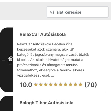
RelaxCar Autósiskola
RelaxCar Autósiskola Pécelen kínál
képzéseket azok számára, akik „B”
kategóriás jogosítvány megszerzését tűzték
Hely
ki célul. Az iskola elhivatottságot mutat a
I
professzionális és támogatott tanulási
folyamathoz, elősegítve a tanulók sikeres
vizsgafelkészülését. ...
10.0
(70)
Balogh Tibor Autósiskola