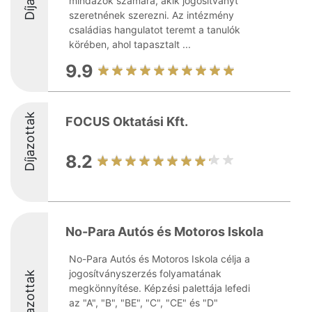
mindazok számára, akik jogosítványt
szeretnének szerezni. Az intézmény
családias hangulatot teremt a tanulók
körében, ahol tapasztalt ...
9.9
Díjazottak
FOCUS Oktatási Kft.
8.2
No-Para Autós és Motoros Iskola
No-Para Autós és Motoros Iskola célja a
jogosítványszerzés folyamatának
Díjazottak
megkönnyítése. Képzési palettája lefedi
az "A", "B", "BE", "C", "CE" és "D"