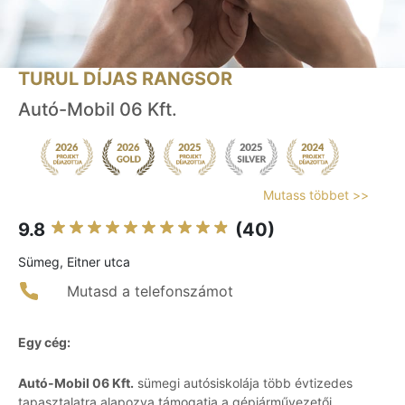
TURUL DÍJAS RANGSOR
Autó-Mobil 06 Kft.
Mutass többet >>
9.8
(40)
Sümeg, Eitner utca
Mutasd a telefonszámot
Egy cég:
Autó-Mobil 06 Kft.
sümegi autósiskolája több évtizedes
tapasztalatra alapozva támogatja a gépjárművezetői