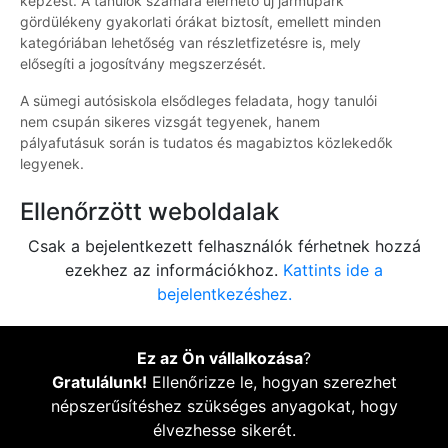
képzést. A tanulók számára elérhető új járműpark
gördülékeny gyakorlati órákat biztosít, emellett minden
kategóriában lehetőség van részletfizetésre is, mely
elősegíti a jogosítvány megszerzését.
A sümegi autósiskola elsődleges feladata, hogy tanulói
nem csupán sikeres vizsgát tegyenek, hanem
pályafutásuk során is tudatos és magabiztos közlekedők
legyenek.
Ellenőrzött weboldalak
Csak a bejelentkezett felhasználók férhetnek hozzá
ezekhez az információkhoz.
Kattints ide a
bejelentkezéshez.
Ez az Ön vállalkozása
?
Gratulálunk!
Ellenőrizze le, hogyan szerezhet
népszerűsítéshez szükséges anyagokat, hogy
élvezhesse sikerét.