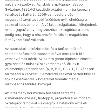
pályára készülőket. Az iskola alapítójának, Szabó
Győzőnek 1982-től kezdődő oktatói munkája képezi a
vállalkozás hátterét, 2006-ban pedig a cég
megalapításával további fejlődésre nyílt lehetőség a
szakmai képzés terén. A vállalat szolgáltatásai kiterjednek
mind a jogosítvány megszerzésének segítésére, mind
pedig arra, hogy a résztvevők felelős és magabiztos
járművezetőkké váljanak.
Az autósiskola a közlekedés és a tanítás területén
szerzett széleskörű tapasztalatával emelkedik ki a
versenytársak közül. Az oktató gárda diplomás elméleti,
gyakorlati és műszaki szakemberekből áll, akik
valamennyi kategóriában (A, B, B+E, C, C+E, D) képesek
biztosítani a képzést. Kiemelkedő szakmai hátterükkel és
sok balesetmentes kilométerrel teremtik meg a
biztonságos tanulási közeget.
Az intézmény korszerűen felszerelt tantermei –
klímaberendezéssel, laptoppal, projektorral és modern
oktatóprogramokkal – elősegítik a hatékony elméleti