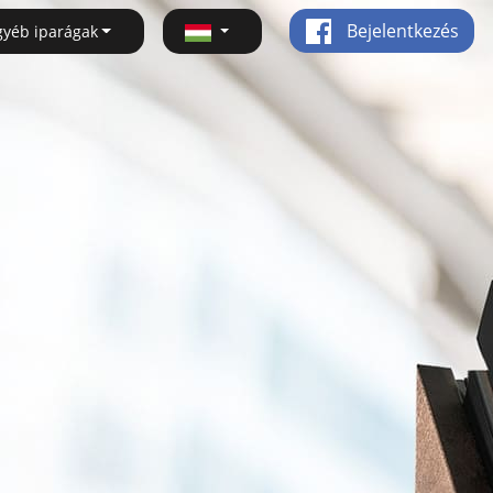
Bejelentkezés
gyéb iparágak