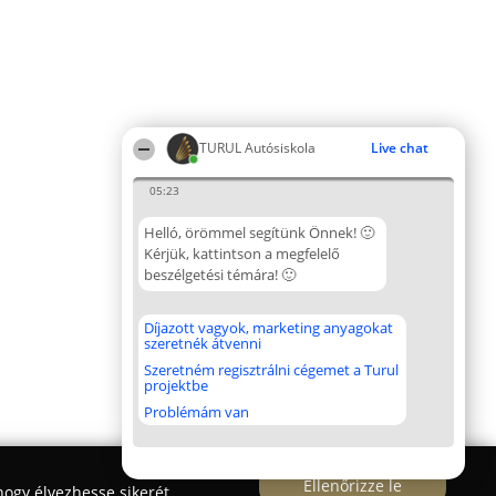
TURUL Autósiskola
Live chat
05:23
Helló, örömmel segítünk Önnek! 🙂
Kérjük, kattintson a megfelelő
beszélgetési témára! 🙂
Díjazott vagyok, marketing anyagokat
szeretnék átvenni
Szeretném regisztrálni cégemet a Turul
projektbe
Problémám van
Ellenőrizze le
ogy élvezhesse sikerét.