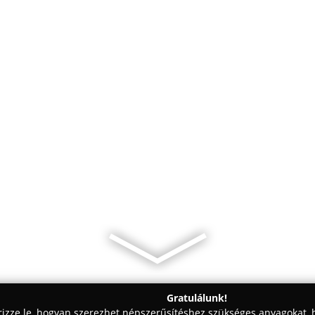
Gratulálunk!
rizze le, hogyan szerezhet népszerűsítéshez szükséges anyagokat, h