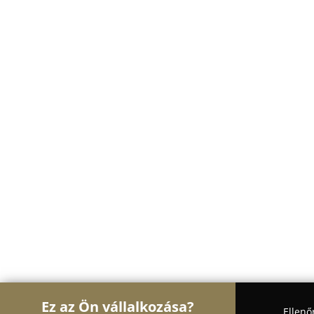
Ez az Ön vállalkozása?
Ellenő