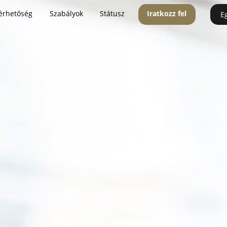
érhetőség
Szabályok
Státusz
Iratkozz fel
E