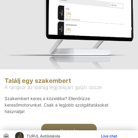
Találj egy szakembert
A rangsor az iparág legjobbjait gyűjti össze
Szakembert keres a közelébe? Ellenőrizze
keresőmotorunkat. Csak a legjobb szolgáltatásokat
használja!
Keresés
TURUL Autósiskola
Live chat