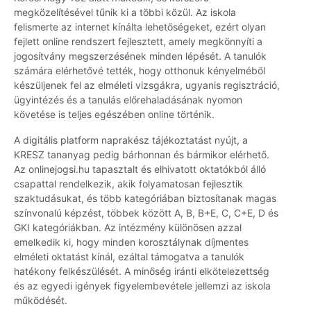
megközelítésével tűnik ki a többi közül. Az iskola
felismerte az internet kínálta lehetőségeket, ezért olyan
fejlett online rendszert fejlesztett, amely megkönnyíti a
jogosítvány megszerzésének minden lépését. A tanulók
számára elérhetővé tették, hogy otthonuk kényelméből
készüljenek fel az elméleti vizsgákra, ugyanis regisztráció,
ügyintézés és a tanulás előrehaladásának nyomon
követése is teljes egészében online történik.
A digitális platform naprakész tájékoztatást nyújt, a
KRESZ tananyag pedig bárhonnan és bármikor elérhető.
Az onlinejogsi.hu tapasztalt és elhivatott oktatókból álló
csapattal rendelkezik, akik folyamatosan fejlesztik
szaktudásukat, és több kategóriában biztosítanak magas
színvonalú képzést, többek között A, B, B+E, C, C+E, D és
GKI kategóriákban. Az intézmény különösen azzal
emelkedik ki, hogy minden korosztálynak díjmentes
elméleti oktatást kínál, ezáltal támogatva a tanulók
hatékony felkészülését. A minőség iránti elkötelezettség
és az egyedi igények figyelembevétele jellemzi az iskola
működését.