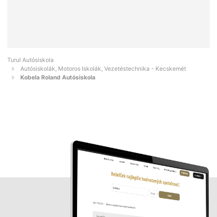
Turul Autósiskola
Autósiskolák, Motoros Iskolák, Vezetéstechnika - Kecskemét
Kobela Roland Autósiskola