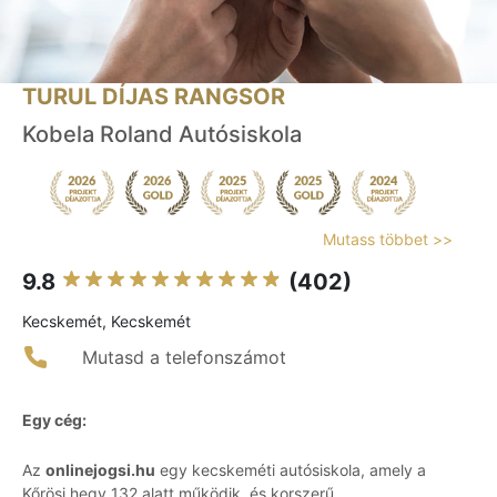
TURUL DÍJAS RANGSOR
Kobela Roland Autósiskola
Mutass többet >>
9.8
(402)
Kecskemét, Kecskemét
Mutasd a telefonszámot
Egy cég:
Az
onlinejogsi.hu
egy kecskeméti autósiskola, amely a
Kőrösi hegy 132 alatt működik, és korszerű