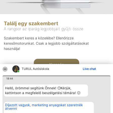
Találj egy szakembert
A rangsor az iparág legjobbjait gyűjti össze
Szakembert keres a közelébe? Ellenőrizze
keresőmotorunkat. Csak a legjobb szolgáltatásokat
használja!
Keresés
TURUL Autósiskola
Live chat
18:44
Helló, örömmel segítünk Önnek! 🙂Kérjük,
kattintson a megfelelő beszélgetési témára! 🙂
Rangsorszervező
Népszavazás
Elérhetőség
Díjazott vagyok, marketing anyagokat szeretnék
SC Beautiful Company S.R.L.
Nyertesek
Elérhetőség
átvenni
Bulevardul Aleea Timișul De
Az összes
Sus Nr. 2, Bl. A30, Sc. A, Et.
díjazottak