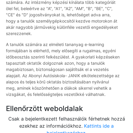
számára. Az intézmény képzési kínálata több kategóriát
ölel fel, beleértve az "A", "A1", "A2", "AM", "B", "BE", "C",
"CE" és "D" jogosítványokat is, lehetőséget adva arra,
hogy a tanulók személygépkocsitól kezdve motorokon át
akár nagyobb járművekig különféle vezetői engedélyeket
szerezzenek.
A tanulók számára az elméleti tananyag e-learning
formájában is elérhető, mely elősegíti a rugalmas, egyéni
időbeosztás szerinti felkészülést. A gyakorlati képzéseken
tapasztalt oktatók dolgoznak azon, hogy a tanulók
magabiztosan, biztonságosan sajátítsák el a vezetés
alapjait. Az Abonyi Autósiskola- JANIK elkötelezettsége az
alapos és teljes körű oktatás biztosításában nyilvánul
meg, aminek köszönhetően a diákok sikerrel vehetik a
vizsgákat, és felelősségteljes vezetőkké válhatnak.
Ellenőrzött weboldalak
Csak a bejelentkezett felhasználók férhetnek hozzá
ezekhez az információkhoz.
Kattints ide a