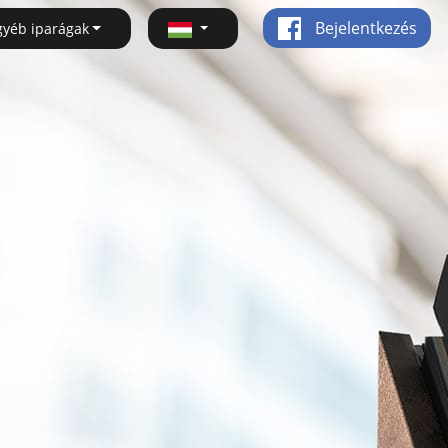
Bejelentkezés
gyéb iparágak