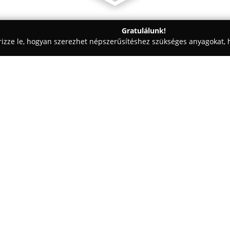
Gratulálunk!
rizze le, hogyan szerezhet népszerűsítéshez szükséges anyagokat, h
 Vezetéstechnika - Szekszárd
Bernhardt Autósiskola
Egy cég:
A
Bernhardt Autósiskola
Szeks
jogosítvány megszerzésére kész
részére kínál szolgáltatásokat
foglalkoznak a tanulókkal, akik
Mutass többet >>
oktatást. Fő céljuk, hogy ne csa
biztonságos, balesetmentes köz
mindennapokban.