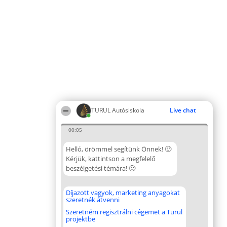
TURUL Autósiskola
Live chat
00:05
Helló, örömmel segítünk Önnek! 🙂
Kérjük, kattintson a megfelelő
beszélgetési témára! 🙂
Díjazott vagyok, marketing anyagokat
szeretnék átvenni
Szeretném regisztrálni cégemet a Turul
projektbe