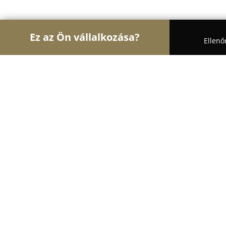
Ez az Ön vállalkozása?
Ellenő
Turul Autósiskola
Autósiskolák, Motoros Iskolák,
Bernhardt Autósiskola
9.7
(41)
Szekszárd, Szekszárd