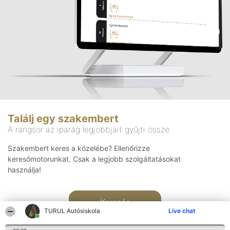
Találj egy szakembert
A rangsor az iparág legjobbjait gyűjti össze
Szakembert keres a közelébe? Ellenőrizze
keresőmotorunkat. Csak a legjobb szolgáltatásokat
használja!
Keresés
TURUL Autósiskola
Live chat