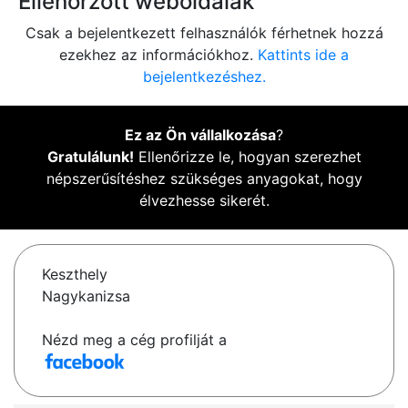
Ellenőrzött weboldalak
Csak a bejelentkezett felhasználók férhetnek hozzá
ezekhez az információkhoz.
Kattints ide a
bejelentkezéshez.
Ez az Ön vállalkozása
?
Gratulálunk!
Ellenőrizze le, hogyan szerezhet
népszerűsítéshez szükséges anyagokat, hogy
élvezhesse sikerét.
Keszthely
Nagykanizsa
Nézd meg a cég profilját a