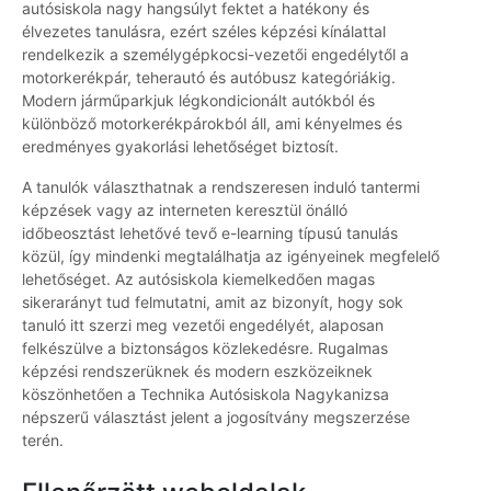
autósiskola nagy hangsúlyt fektet a hatékony és
élvezetes tanulásra, ezért széles képzési kínálattal
rendelkezik a személygépkocsi-vezetői engedélytől a
motorkerékpár, teherautó és autóbusz kategóriákig.
Modern járműparkjuk légkondicionált autókból és
különböző motorkerékpárokból áll, ami kényelmes és
eredményes gyakorlási lehetőséget biztosít.
A tanulók választhatnak a rendszeresen induló tantermi
képzések vagy az interneten keresztül önálló
időbeosztást lehetővé tevő e-learning típusú tanulás
közül, így mindenki megtalálhatja az igényeinek megfelelő
lehetőséget. Az autósiskola kiemelkedően magas
sikerarányt tud felmutatni, amit az bizonyít, hogy sok
tanuló itt szerzi meg vezetői engedélyét, alaposan
felkészülve a biztonságos közlekedésre. Rugalmas
képzési rendszerüknek és modern eszközeiknek
köszönhetően a Technika Autósiskola Nagykanizsa
népszerű választást jelent a jogosítvány megszerzése
terén.