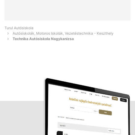
Turul Autósiskola
Autósiskolák, Motoros Iskolák, Vezetéstechnika - Keszthely
Technika Autósiskola Nagykanizsa