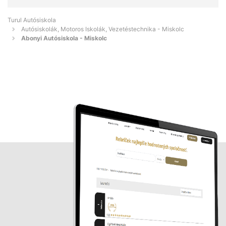
Turul Autósiskola
Autósiskolák, Motoros Iskolák, Vezetéstechnika - Miskolc
Abonyi Autósiskola - Miskolc