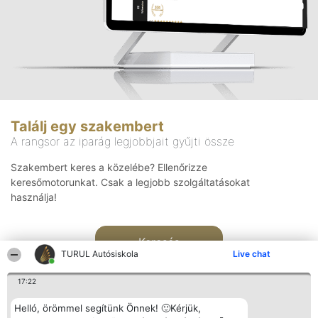
Találj egy szakembert
A rangsor az iparág legjobbjait gyűjti össze
Szakembert keres a közelébe? Ellenőrizze
keresőmotorunkat. Csak a legjobb szolgáltatásokat
használja!
Keresés
TURUL Autósiskola
Live chat
17:22
Helló, örömmel segítünk Önnek! 🙂Kérjük,