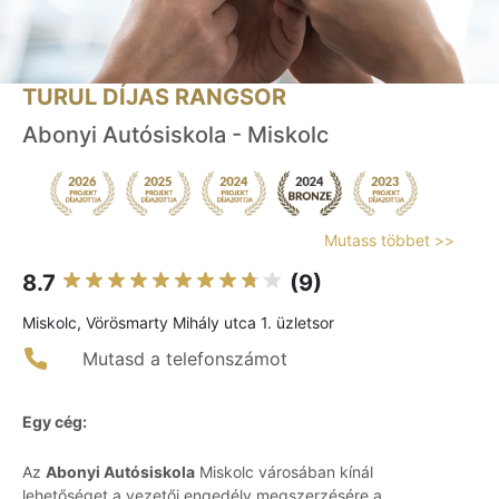
TURUL DÍJAS RANGSOR
Abonyi Autósiskola - Miskolc
Mutass többet >>
8.7
(9)
Miskolc, Vörösmarty Mihály utca 1. üzletsor
Mutasd a telefonszámot
Egy cég:
Az
Abonyi Autósiskola
Miskolc városában kínál
lehetőséget a vezetői engedély megszerzésére a