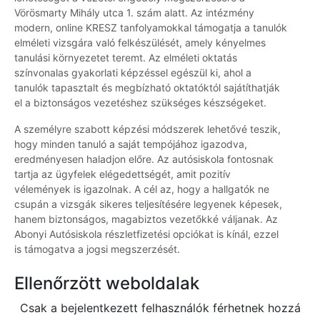
Vörösmarty Mihály utca 1. szám alatt. Az intézmény
modern, online KRESZ tanfolyamokkal támogatja a tanulók
elméleti vizsgára való felkészülését, amely kényelmes
tanulási környezetet teremt. Az elméleti oktatás
színvonalas gyakorlati képzéssel egészül ki, ahol a
tanulók tapasztalt és megbízható oktatóktól sajátíthatják
el a biztonságos vezetéshez szükséges készségeket.
A személyre szabott képzési módszerek lehetővé teszik,
hogy minden tanuló a saját tempójához igazodva,
eredményesen haladjon előre. Az autósiskola fontosnak
tartja az ügyfelek elégedettségét, amit pozitív
vélemények is igazolnak. A cél az, hogy a hallgatók ne
csupán a vizsgák sikeres teljesítésére legyenek képesek,
hanem biztonságos, magabiztos vezetőkké váljanak. Az
Abonyi Autósiskola részletfizetési opciókat is kínál, ezzel
is támogatva a jogsi megszerzését.
Ellenőrzött weboldalak
Csak a bejelentkezett felhasználók férhetnek hozzá