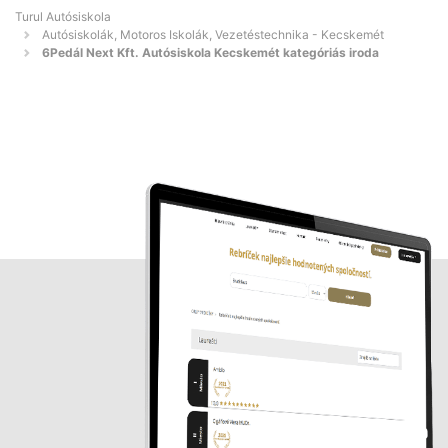
Turul Autósiskola
Autósiskolák, Motoros Iskolák, Vezetéstechnika - Kecskemét
6Pedál Next Kft. Autósiskola Kecskemét kategóriás iroda