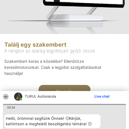
Találj egy szakembert
A rangsor az iparág legjobbjait gyűjti össze
Szakembert keres a közelébe? Ellenőrizze
keresőmotorunkat. Csak a legjobb szolgáltatásokat
használja!
Keresés
TURUL Autósiskola
Live chat
03:34
Helló, örömmel segítünk Önnek! 🙂Kérjük,
kattintson a megfelelő beszélgetési témára! 🙂