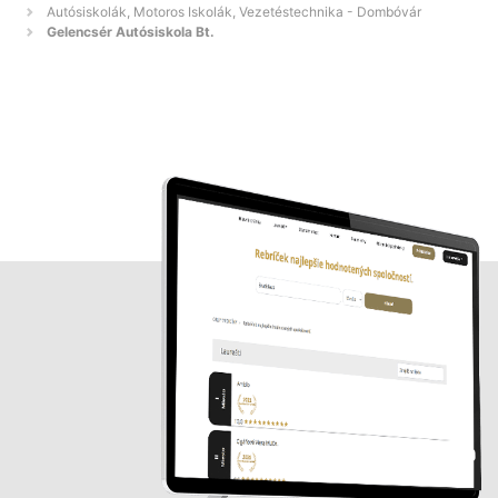
Autósiskolák, Motoros Iskolák, Vezetéstechnika - Dombóvár
Gelencsér Autósiskola Bt.