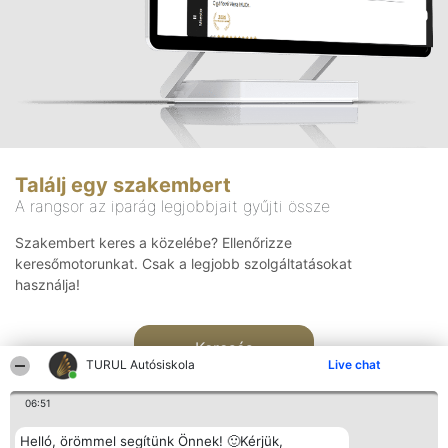
Találj egy szakembert
A rangsor az iparág legjobbjait gyűjti össze
Szakembert keres a közelébe? Ellenőrizze
keresőmotorunkat. Csak a legjobb szolgáltatásokat
használja!
Keresés
TURUL Autósiskola
Live chat
06:51
Helló, örömmel segítünk Önnek! 🙂Kérjük,