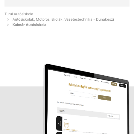
Turul Autósiskola
Autósiskolák, Motoros Iskolák, Vezetéstechnika - Dunakeszi
Kalmár Autósiskola