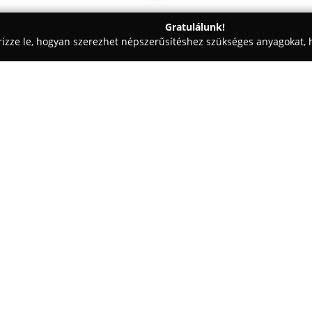
Gratulálunk!
rizze le, hogyan szerezhet népszerűsítéshez szükséges anyagokat, h
, Vezetéstechnika - Hódmezővásárhely
Zs&M+K Autósiskola
Egy cég:
A hódmezővásárhelyi
Zs&M+K 
jegyez a járművezető-képzés te
egyéni vállalkozás örökségét. M
megszerzésére irányuló képzés,
Mutass többet >>
korszerű vezetési ismeretek áta
A vállalkozás fő célkitűzése az
zárják le a képzés folyamatát.
Z
lelkiismeretes oktatásnak, val