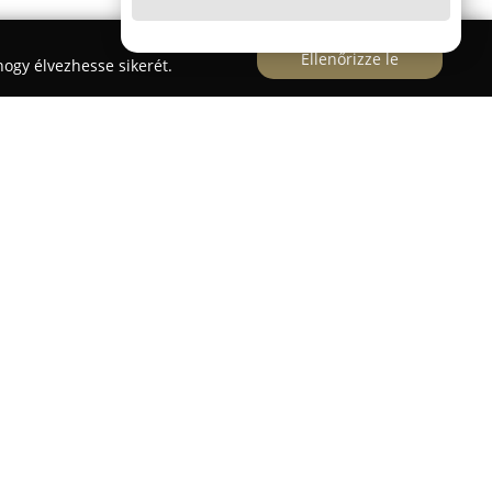
Ellenőrizze le
ogy élvezhesse sikerét.
Autósiskola
több mint húsz éves tapasztalatot
rületén, működését 2008-tól folytatva egy korábbi
eghatározó profiljuk a "B" kategóriás jogosítvány
 mely során különös figyelmet fordítanak a
dására és a közlekedési kultúra fejlesztésére.
, hogy tanulóik elégedetten és magabiztosan
s&M+K Autósiskola
hírnevét a professzionális és
amint a szakmai felkészítés magas színvonalának