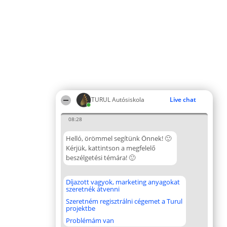
TURUL Autósiskola
Live chat
08:28
Helló, örömmel segítünk Önnek! 🙂
Kérjük, kattintson a megfelelő
beszélgetési témára! 🙂
Díjazott vagyok, marketing anyagokat
szeretnék átvenni
Szeretném regisztrálni cégemet a Turul
projektbe
Problémám van