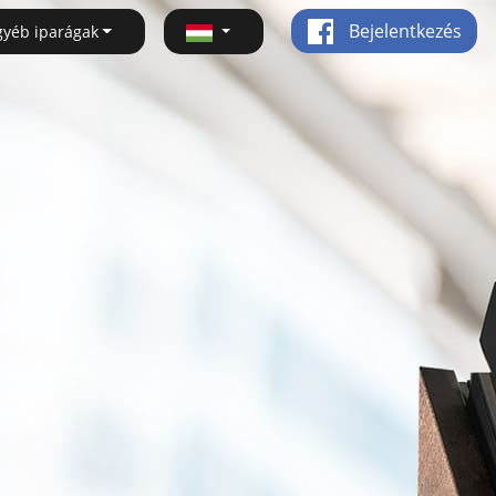
Bejelentkezés
gyéb iparágak