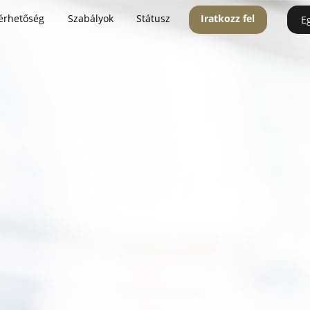
érhetőség
Szabályok
Státusz
Iratkozz fel
E