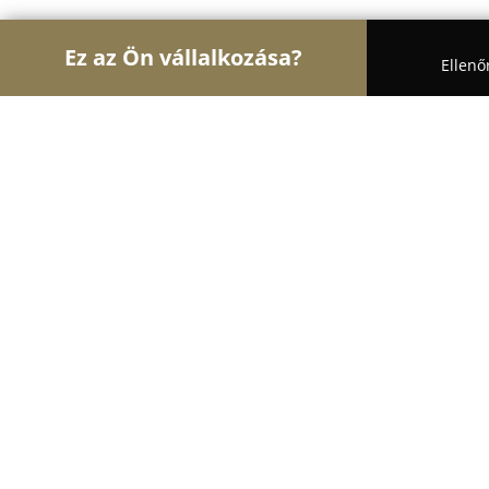
Ez az Ön vállalkozása?
Ellenő
Turul Autósiskola
Autósiskolák, Motoros Iskolák
Zs&M+K Autósiskola
8.6
(11)
Hódmezővásárhely, Oldalkosár u. 9.
Mutasd a telefonszámot