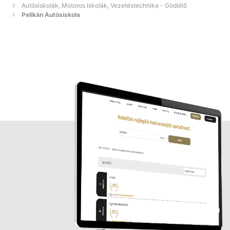
Autósiskolák, Motoros Iskolák, Vezetéstechnika - Gödöllő
Pelikán Autósiskola