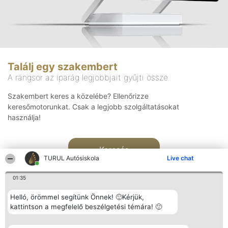
Találj egy szakembert
A rangsor az iparág legjobbjait gyűjti össze
Szakembert keres a közelébe? Ellenőrizze
keresőmotorunkat. Csak a legjobb szolgáltatásokat
használja!
Keresés
TURUL Autósiskola
Live chat
01:35
Helló, örömmel segítünk Önnek! 🙂Kérjük,
kattintson a megfelelő beszélgetési témára! 🙂
Rangsorszervező
Népszavazás
Elérhetőség