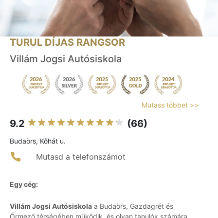
TURUL DÍJAS RANGSOR
Villám Jogsi Autósiskola
Mutass többet >>
9.2
(66)
Budaörs, Kőhát u.
Mutasd a telefonszámot
Egy cég:
Villám Jogsi Autósiskola
a Budaörs, Gazdagrét és
Őrmező térségében működik, és olyan tanulók számára