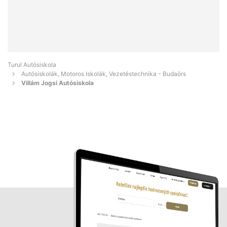
Turul Autósiskola
Autósiskolák, Motoros Iskolák, Vezetéstechnika - Budaörs
Villám Jogsi Autósiskola