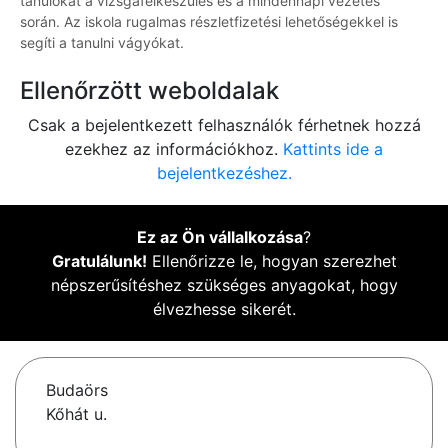
tanulókat a vizsgafelkészülés és a mindennapi vezetés
során. Az iskola rugalmas részletfizetési lehetőségekkel is
segíti a tanulni vágyókat.
Ellenőrzött weboldalak
Csak a bejelentkezett felhasználók férhetnek hozzá
ezekhez az információkhoz.
Kattints ide a
bejelentkezéshez.
Ez az Ön vállalkozása
?
Gratulálunk!
Ellenőrizze le, hogyan szerezhet
népszerűsítéshez szükséges anyagokat, hogy
élvezhesse sikerét.
Budaörs
Kőhát u.