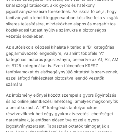
kínál szolgáltatásokat, akik gyors és hatékony
jogosítványszerzésre törekednek. Az iskola fő célja, hogy
tanítványait a lehető leggyorsabban készítse fel a vizsgák
sikeres teljesítésére, mindeközben alapos és magabiztos
közlekedési tudást nyújtva számukra a biztonságos
vezetés érdekében.
Az autósiskola képzési kínálata kiterjed a "B" kategóriás
gépjárművezetői engedélyre, valamint többféle "A"
kategóriás motoros jogosítványra, beleértve az A1, A2, AM
és B125 kategóriákat is. Ezen túlmenően KRESZ
tanfolyamokat és elsősegélynyújtó oktatást is szerveznek,
ezzel átfogó felkészítést biztosítva leendő vezetők
számára.
Az intézmény előnyei között szerepel a gyors ügyintézés
és az online jelentkezési lehetőség, amelyek megkönnyítik
a beiratkozást. A "B" kategóriás tanfolyamokon
résztvevőknek heti négy gyakorlatvezetési lehetőséget
garantálnak, jelentősen elősegítve ezzel a gyors
jogosítványszerzést. Tapasztalt oktatók támogatják a