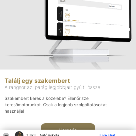
Találj egy szakembert
A rangsor az iparág legjobbjait gyűjti össze
Szakembert keres a közelébe? Ellenőrizze
keresőmotorunkat. Csak a legjobb szolgáltatásokat
használja!
Keresés
TURUL Autósiskola
Live chat