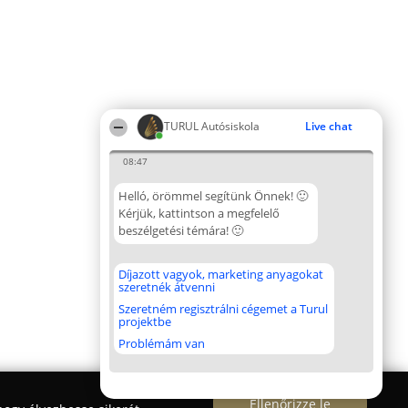
TURUL Autósiskola
Live chat
08:47
Helló, örömmel segítünk Önnek! 🙂
Kérjük, kattintson a megfelelő
beszélgetési témára! 🙂
Díjazott vagyok, marketing anyagokat
szeretnék átvenni
Szeretném regisztrálni cégemet a Turul
projektbe
Problémám van
Ellenőrizze le