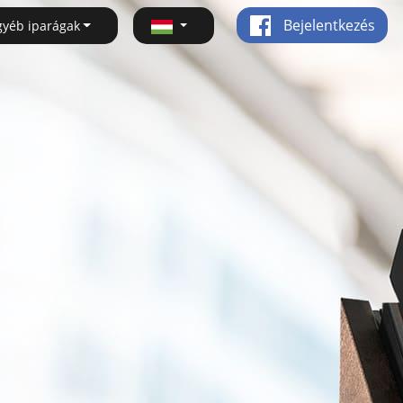
Bejelentkezés
gyéb iparágak