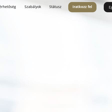
érhetőség
Szabályok
Státusz
Iratkozz fel
E