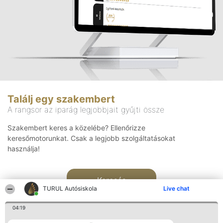
Találj egy szakembert
A rangsor az iparág legjobbjait gyűjti össze
Szakembert keres a közelébe? Ellenőrizze
keresőmotorunkat. Csak a legjobb szolgáltatásokat
használja!
Keresés
TURUL Autósiskola
Live chat
04:19