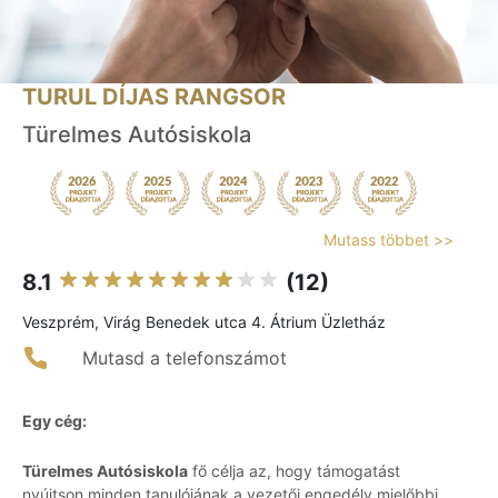
TURUL DÍJAS RANGSOR
Türelmes Autósiskola
Mutass többet >>
8.1
(12)
Veszprém, Virág Benedek utca 4. Átrium Üzletház
Mutasd a telefonszámot
Egy cég:
Türelmes Autósiskola
fő célja az, hogy támogatást
nyújtson minden tanulójának a vezetői engedély mielőbbi