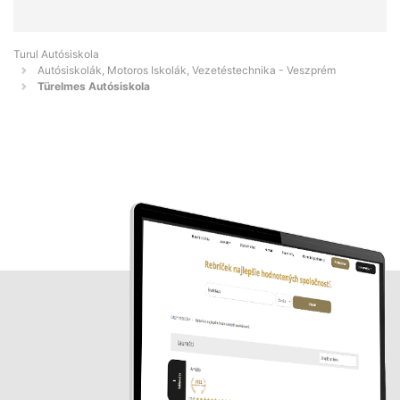
Turul Autósiskola
Autósiskolák, Motoros Iskolák, Vezetéstechnika - Veszprém
Türelmes Autósiskola