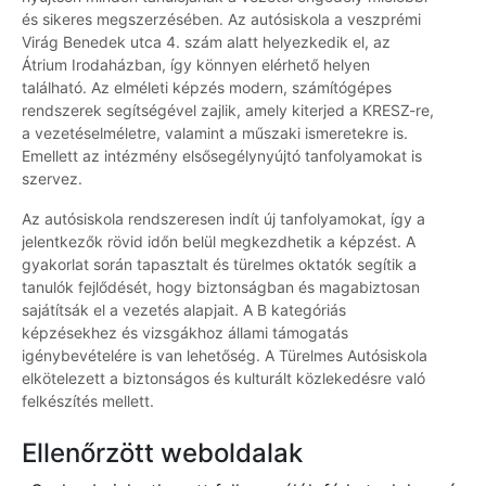
és sikeres megszerzésében. Az autósiskola a veszprémi
Virág Benedek utca 4. szám alatt helyezkedik el, az
Átrium Irodaházban, így könnyen elérhető helyen
található. Az elméleti képzés modern, számítógépes
rendszerek segítségével zajlik, amely kiterjed a KRESZ-re,
a vezetéselméletre, valamint a műszaki ismeretekre is.
Emellett az intézmény elsősegélynyújtó tanfolyamokat is
szervez.
Az autósiskola rendszeresen indít új tanfolyamokat, így a
jelentkezők rövid időn belül megkezdhetik a képzést. A
gyakorlat során tapasztalt és türelmes oktatók segítik a
tanulók fejlődését, hogy biztonságban és magabiztosan
sajátítsák el a vezetés alapjait. A B kategóriás
képzésekhez és vizsgákhoz állami támogatás
igénybevételére is van lehetőség. A Türelmes Autósiskola
elkötelezett a biztonságos és kulturált közlekedésre való
felkészítés mellett.
Ellenőrzött weboldalak