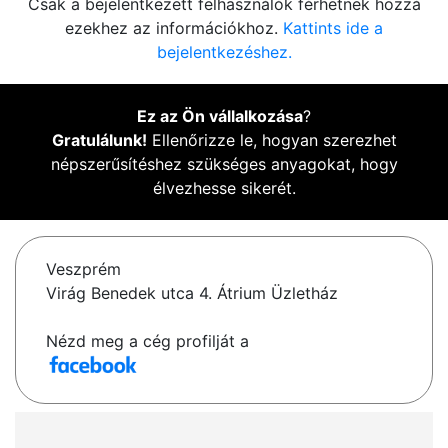
Csak a bejelentkezett felhasználók férhetnek hozzá
ezekhez az információkhoz.
Kattints ide a
bejelentkezéshez.
Ez az Ön vállalkozása
?
Gratulálunk!
Ellenőrizze le, hogyan szerezhet
népszerűsítéshez szükséges anyagokat, hogy
élvezhesse sikerét.
Veszprém
Virág Benedek utca 4. Átrium Üzletház
Nézd meg a cég profilját a