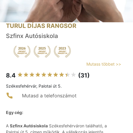
TURUL DÍJAS RANGSOR
Szfinx Autósiskola
Mutass többet >>
8.4
(31)
Székesfehérvár, Palotai út 5.
Mutasd a telefonszámot
Egy cég:
A
Szfinx Autósiskola
Székesfehérváron található, a
Palotai út 5. címen működik. A vállalkozás jelentős