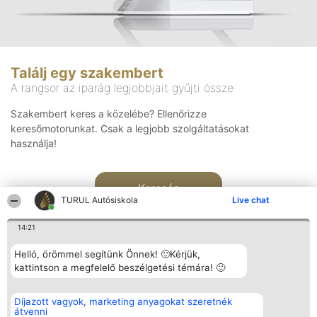
Találj egy szakembert
A rangsor az iparág legjobbjait gyűjti össze
Szakembert keres a közelébe? Ellenőrizze
keresőmotorunkat. Csak a legjobb szolgáltatásokat
használja!
Keresés
TURUL Autósiskola
Live chat
14:21
Helló, örömmel segítünk Önnek! 🙂Kérjük,
kattintson a megfelelő beszélgetési témára! 🙂
Rangsorszervező
Népszavazás
Elérhetőség
Díjazott vagyok, marketing anyagokat szeretnék
SC Beautiful Company S.R.L.
Nyertesek
Elérhetőség
átvenni
Bulevardul Aleea Timișul De
Az összes