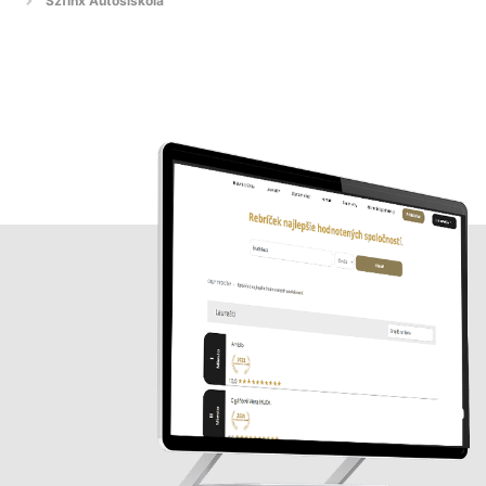
Szfinx Autósiskola