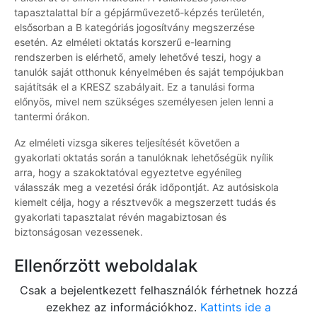
tapasztalattal bír a gépjárművezető-képzés területén,
elsősorban a B kategóriás jogosítvány megszerzése
esetén. Az elméleti oktatás korszerű e-learning
rendszerben is elérhető, amely lehetővé teszi, hogy a
tanulók saját otthonuk kényelmében és saját tempójukban
sajátítsák el a KRESZ szabályait. Ez a tanulási forma
előnyös, mivel nem szükséges személyesen jelen lenni a
tantermi órákon.
Az elméleti vizsga sikeres teljesítését követően a
gyakorlati oktatás során a tanulóknak lehetőségük nyílik
arra, hogy a szakoktatóval egyeztetve egyénileg
válasszák meg a vezetési órák időpontját. Az autósiskola
kiemelt célja, hogy a résztvevők a megszerzett tudás és
gyakorlati tapasztalat révén magabiztosan és
biztonságosan vezessenek.
Ellenőrzött weboldalak
Csak a bejelentkezett felhasználók férhetnek hozzá
ezekhez az információkhoz.
Kattints ide a