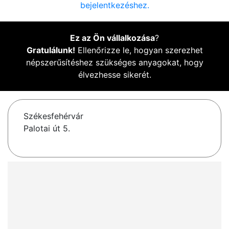
bejelentkezéshez.
Ez az Ön vállalkozása
?
Gratulálunk!
Ellenőrizze le, hogyan szerezhet
népszerűsítéshez szükséges anyagokat, hogy
élvezhesse sikerét.
Székesfehérvár
Palotai út 5.