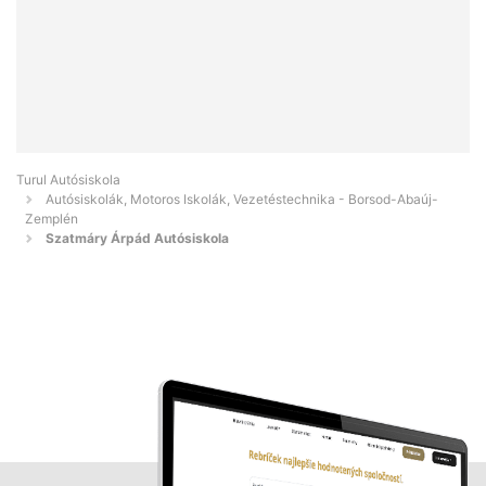
Turul Autósiskola
Autósiskolák, Motoros Iskolák, Vezetéstechnika - Borsod-Abaúj-
Zemplén
Szatmáry Árpád Autósiskola