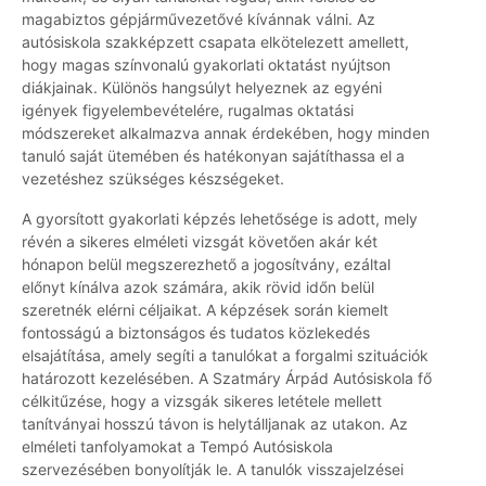
magabiztos gépjárművezetővé kívánnak válni. Az
autósiskola szakképzett csapata elkötelezett amellett,
hogy magas színvonalú gyakorlati oktatást nyújtson
diákjainak. Különös hangsúlyt helyeznek az egyéni
igények figyelembevételére, rugalmas oktatási
módszereket alkalmazva annak érdekében, hogy minden
tanuló saját ütemében és hatékonyan sajátíthassa el a
vezetéshez szükséges készségeket.
A gyorsított gyakorlati képzés lehetősége is adott, mely
révén a sikeres elméleti vizsgát követően akár két
hónapon belül megszerezhető a jogosítvány, ezáltal
előnyt kínálva azok számára, akik rövid időn belül
szeretnék elérni céljaikat. A képzések során kiemelt
fontosságú a biztonságos és tudatos közlekedés
elsajátítása, amely segíti a tanulókat a forgalmi szituációk
határozott kezelésében. A Szatmáry Árpád Autósiskola fő
célkitűzése, hogy a vizsgák sikeres letétele mellett
tanítványai hosszú távon is helytálljanak az utakon. Az
elméleti tanfolyamokat a Tempó Autósiskola
szervezésében bonyolítják le. A tanulók visszajelzései