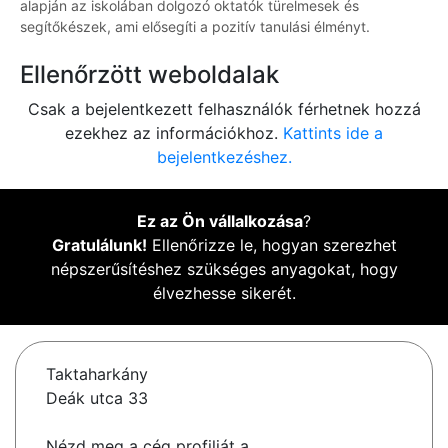
alapján az iskolában dolgozó oktatók türelmesek és
segítőkészek, ami elősegíti a pozitív tanulási élményt.
Ellenőrzött weboldalak
Csak a bejelentkezett felhasználók férhetnek hozzá
ezekhez az információkhoz.
Kattints ide a
bejelentkezéshez.
Ez az Ön vállalkozása
?
Gratulálunk!
Ellenőrizze le, hogyan szerezhet
népszerűsítéshez szükséges anyagokat, hogy
élvezhesse sikerét.
Taktaharkány
Deák utca 33
Nézd meg a cég profilját a