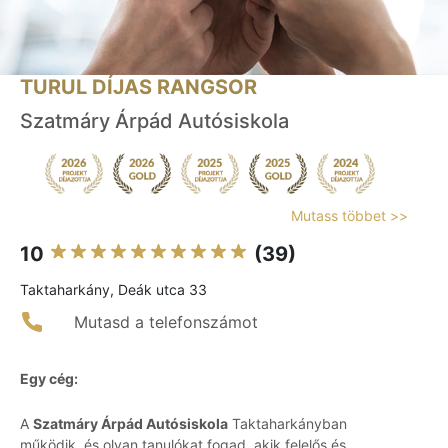
TURUL DÍJAS RANGSOR
Szatmáry Árpád Autósiskola
Mutass többet >>
10
(39)
Taktaharkány, Deák utca 33
Mutasd a telefonszámot
Egy cég:
A
Szatmáry Árpád Autósiskola
Taktaharkányban
működik, és olyan tanulókat fogad, akik felelős és