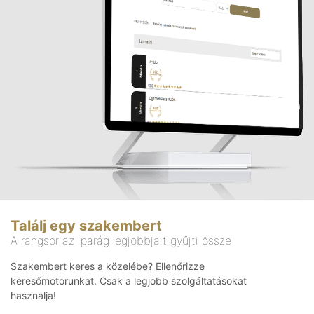
Találj egy szakembert
A rangsor az iparág legjobbjait gyűjti össze
Szakembert keres a közelébe? Ellenőrizze
keresőmotorunkat. Csak a legjobb szolgáltatásokat
használja!