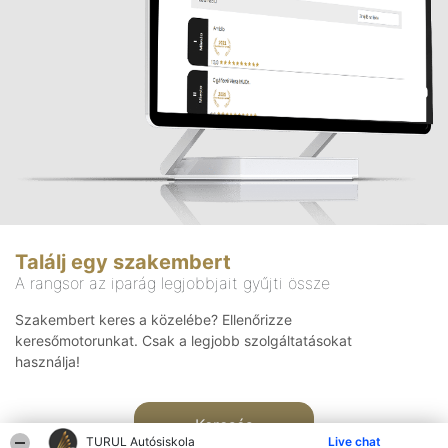
Találj egy szakembert
A rangsor az iparág legjobbjait gyűjti össze
Szakembert keres a közelébe? Ellenőrizze
keresőmotorunkat. Csak a legjobb szolgáltatásokat
használja!
Keresés
TURUL Autósiskola
Live chat