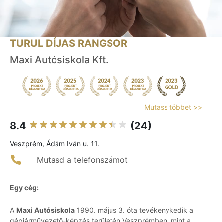
TURUL DÍJAS RANGSOR
Maxi Autósiskola Kft.
Mutass többet >>
8.4
(24)
Veszprém, Ádám Iván u. 11.
Mutasd a telefonszámot
Egy cég:
A
Maxi Autósiskola
1990. május 3. óta tevékenykedik a
gépjárművezető-képzés területén Veszprémben, mint a