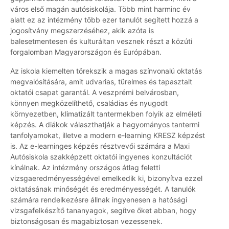
város első magán autósiskolája. Több mint harminc év
alatt ez az intézmény több ezer tanulót segített hozzá a
jogosítvány megszerzéséhez, akik azóta is
balesetmentesen és kulturáltan vesznek részt a közúti
forgalomban Magyarországon és Európában.
Az iskola kiemelten törekszik a magas színvonalú oktatás
megvalósítására, amit udvarias, türelmes és tapasztalt
oktatói csapat garantál. A veszprémi belvárosban,
könnyen megközelíthető, családias és nyugodt
környezetben, klimatizált tantermekben folyik az elméleti
képzés. A diákok választhatják a hagyományos tantermi
tanfolyamokat, illetve a modern e-learning KRESZ képzést
is. Az e-learninges képzés résztvevői számára a Maxi
Autósiskola szakképzett oktatói ingyenes konzultációt
kínálnak. Az intézmény országos átlag feletti
vizsgaeredményességével emelkedik ki, bizonyítva ezzel
oktatásának minőségét és eredményességét. A tanulók
számára rendelkezésre állnak ingyenesen a hatósági
vizsgafelkészítő tananyagok, segítve őket abban, hogy
biztonságosan és magabiztosan vezessenek.