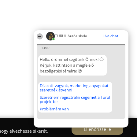
TURUL Autósiskola
Live chat
13:09
Helló, örömmel segítünk Önnek! 🙂
Kérjük, kattintson a megfelelő
beszélgetési témára! 🙂
Díjazott vagyok, marketing anyagokat
szeretnék átvenni
Szeretném regisztrálni cégemet a Turul
projektbe
Problémám van
Ellenőrizze le
ogy élvezhesse sikerét.