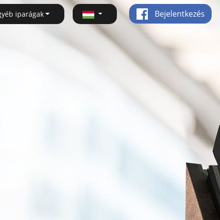
Bejelentkezés
gyéb iparágak