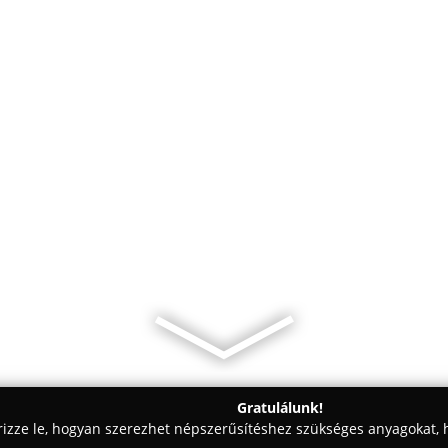
Gratulálunk!
rizze le, hogyan szerezhet népszerűsítéshez szükséges anyagokat, h