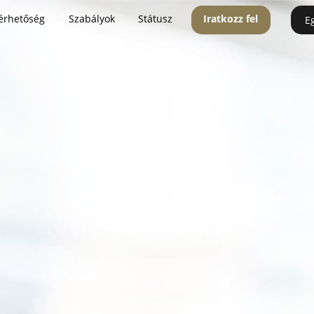
érhetőség
Szabályok
Státusz
Iratkozz fel
E