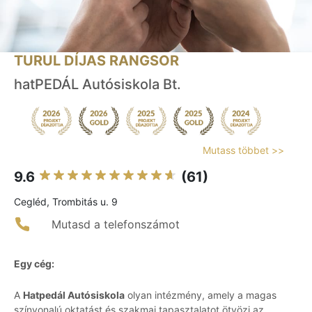
TURUL DÍJAS RANGSOR
hatPEDÁL Autósiskola Bt.
Mutass többet >>
9.6
(61)
Cegléd, Trombitás u. 9
Mutasd a telefonszámot
Egy cég:
A
Hatpedál Autósiskola
olyan intézmény, amely a magas
színvonalú oktatást és szakmai tapasztalatot ötvözi az