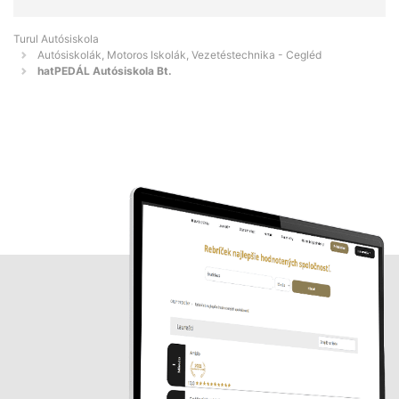
Turul Autósiskola
Autósiskolák, Motoros Iskolák, Vezetéstechnika - Cegléd
hatPEDÁL Autósiskola Bt.