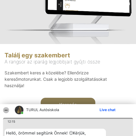
Találj egy szakembert
A rangsor az iparág legjobbjait gyűjti össze
Szakembert keres a közelébe? Ellenőrizze
keresőmotorunkat. Csak a legjobb szolgáltatásokat
használja!
Keresés
TURUL Autósiskola
Live chat
12:15
Helló, örömmel segítünk Önnek! 🙂Kérjük,