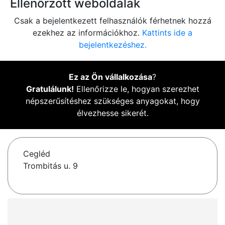
Ellenőrzött weboldalak
Csak a bejelentkezett felhasználók férhetnek hozzá
ezekhez az információkhoz.
Kattints ide a
bejelentkezéshez.
Ez az Ön vállalkozása
?
Gratulálunk!
Ellenőrizze le, hogyan szerezhet
népszerűsítéshez szükséges anyagokat, hogy
élvezhesse sikerét.
Cegléd
Trombitás u. 9