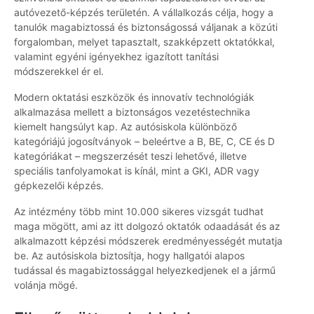
autóvezető-képzés területén. A vállalkozás célja, hogy a
tanulók magabiztossá és biztonságossá váljanak a közúti
forgalomban, melyet tapasztalt, szakképzett oktatókkal,
valamint egyéni igényekhez igazított tanítási
módszerekkel ér el.
Modern oktatási eszközök és innovatív technológiák
alkalmazása mellett a biztonságos vezetéstechnika
kiemelt hangsúlyt kap. Az autósiskola különböző
kategóriájú jogosítványok – beleértve a B, BE, C, CE és D
kategóriákat – megszerzését teszi lehetővé, illetve
speciális tanfolyamokat is kínál, mint a GKI, ADR vagy
gépkezelői képzés.
Az intézmény több mint 10.000 sikeres vizsgát tudhat
maga mögött, ami az itt dolgozó oktatók odaadását és az
alkalmazott képzési módszerek eredményességét mutatja
be. Az autósiskola biztosítja, hogy hallgatói alapos
tudással és magabiztossággal helyezkedjenek el a jármű
volánja mögé.