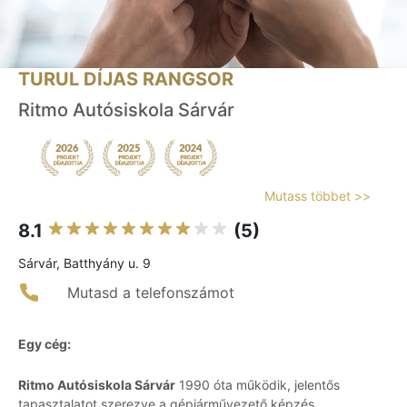
TURUL DÍJAS RANGSOR
Ritmo Autósiskola Sárvár
Mutass többet >>
8.1
(5)
Sárvár, Batthyány u. 9
Mutasd a telefonszámot
Egy cég:
Ritmo Autósiskola Sárvár
1990 óta működik, jelentős
tapasztalatot szerezve a gépjárművezető képzés