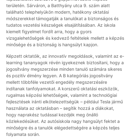
területén. Sárváron, a Batthyány utca 9. szám alatt
található telephelyükön modern, hatékony oktatási
módszerekkel támogatják a tanulókat a biztonságos és
tudatos vezetési készségek elsajátításában. Az iskola
kiemelt figyelmet fordít arra, hogy a gyors
vizsgalehetőségek és kedvező feltételek mellett a képzés
minősége és a biztonság is hangsúlyt kapjon.
Képzett oktatóik, az innovatív megoldások, valamint az e-
learning tananyagok révén igyekeznek biztosítani, hogy a
jogosítvány megszerzése minden tanuló számára sikeres
és pozitív élmény legyen. A B kategóriás jogosítvány
mellett többféle vezetői engedély megszerzésére
indítanak tanfolyamokat. A korszerű oktatási eszközök,
rugalmas képzési lehetőségek, valamint a technológiai
fejlesztések iránti elkötelezettségük – például Tesla jármű
használata az oktatásban – segítik hozzá a diákokat,
hogy naprakész tudással kezdjék meg önálló
közlekedésüket. Az autósiskola nagy hangsúlyt fektet a
minőségre és a tanulók elégedettségére a képzés teljes
folyamata során.