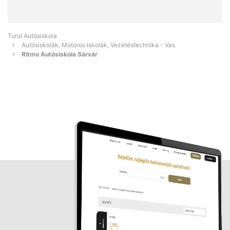
Turul Autósiskola
Autósiskolák, Motoros Iskolák, Vezetéstechnika - Vas
Ritmo Autósiskola Sárvár