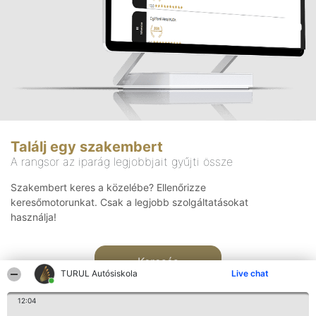
Találj egy szakembert
A rangsor az iparág legjobbjait gyűjti össze
Szakembert keres a közelébe? Ellenőrizze
keresőmotorunkat. Csak a legjobb szolgáltatásokat
használja!
Keresés
TURUL Autósiskola
Live chat
12:04