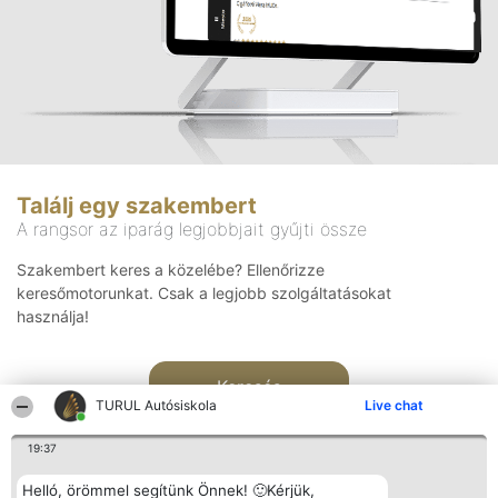
Találj egy szakembert
A rangsor az iparág legjobbjait gyűjti össze
Szakembert keres a közelébe? Ellenőrizze
keresőmotorunkat. Csak a legjobb szolgáltatásokat
használja!
Keresés
TURUL Autósiskola
Live chat
19:37
Helló, örömmel segítünk Önnek! 🙂Kérjük,