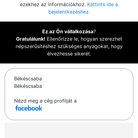
ezekhez az információkhoz.
Kattints ide a
bejelentkezéshez.
Ez az Ön vállalkozása
?
Gratulálunk!
Ellenőrizze le, hogyan szerezhet
népszerűsítéshez szükséges anyagokat, hogy
élvezhesse sikerét.
Békéscsaba
Békéscsaba
Nézd meg a cég profilját a