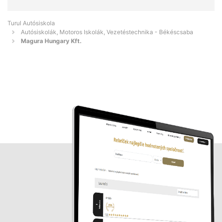
Turul Autósiskola
Autósiskolák, Motoros Iskolák, Vezetéstechnika - Békéscsaba
Magura Hungary Kft.