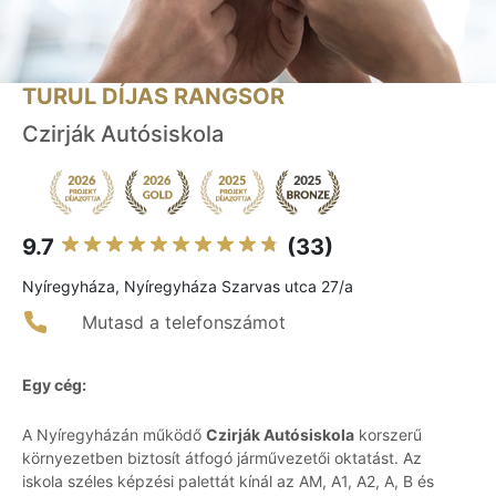
TURUL DÍJAS RANGSOR
Czirják Autósiskola
9.7
(33)
Nyíregyháza, Nyíregyháza Szarvas utca 27/a
Mutasd a telefonszámot
Egy cég:
A Nyíregyházán működő
Czirják Autósiskola
korszerű
környezetben biztosít átfogó járművezetői oktatást. Az
iskola széles képzési palettát kínál az AM, A1, A2, A, B és