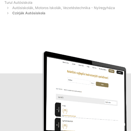
Turul Autósiskola
Autósiskolák, Motoros Iskolák, Vezetéstechnika - Nyíregyháza
Czirják Autósiskola