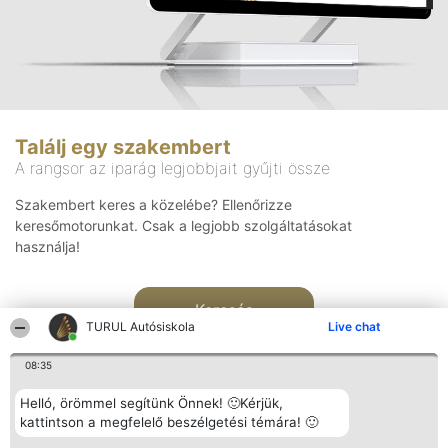
Találj egy szakembert
A rangsor az iparág legjobbjait gyűjti össze
Szakembert keres a közelébe? Ellenőrizze
keresőmotorunkat. Csak a legjobb szolgáltatásokat
használja!
Keresés
TURUL Autósiskola
Live chat
08:35
Helló, örömmel segítünk Önnek! 🙂Kérjük,
kattintson a megfelelő beszélgetési témára! 🙂