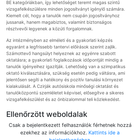
BE kategóriákban, így lehetőséget teremt magas szintű
vizsgafelkészülésre minden jogosítványt igénylő számára.
Kiemelt cél, hogy a tanulók nem csupán jogosítványhoz
jussanak, hanem magabiztos, valamint biztonságos
résztvevői legyenek a közúti forgalomnak.
Az intézményben az elméleti és a gyakorlati képzés
egyaránt a legfrissebb tantervi előírások szerint zajlik.
Számottevő hangsúlyt helyeznek az egyénre szabott
oktatásra; a gyakorlati foglalkozások időpontját mindig a
tanulók igényeihez igazítják. Lehetőség van a szimpatikus
oktató kiválasztására, szükség esetén pedig váltásra, ami
jelentősen segíti a hatékony és pozitív tanulási környezet
kialakulását. A Czirják autósiskola minőségi oktatást és
tanulóközpontú szemléletet képvisel, elősegítve a sikeres
vizsgafelkészülést és az önbizalommal teli közlekedést.
Ellenőrzött weboldalak
Csak a bejelentkezett felhasználók férhetnek hozzá
ezekhez az információkhoz.
Kattints ide a