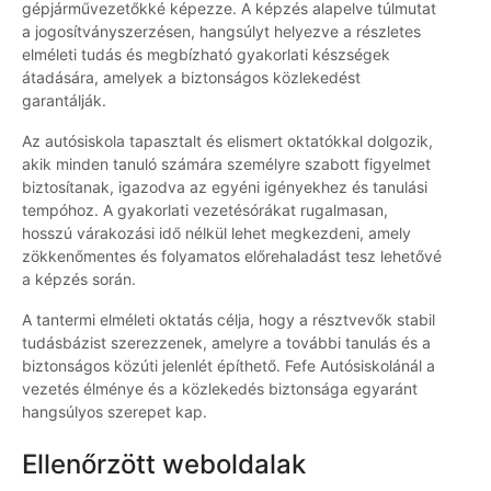
gépjárművezetőkké képezze. A képzés alapelve túlmutat
a jogosítványszerzésen, hangsúlyt helyezve a részletes
elméleti tudás és megbízható gyakorlati készségek
átadására, amelyek a biztonságos közlekedést
garantálják.
Az autósiskola tapasztalt és elismert oktatókkal dolgozik,
akik minden tanuló számára személyre szabott figyelmet
biztosítanak, igazodva az egyéni igényekhez és tanulási
tempóhoz. A gyakorlati vezetésórákat rugalmasan,
hosszú várakozási idő nélkül lehet megkezdeni, amely
zökkenőmentes és folyamatos előrehaladást tesz lehetővé
a képzés során.
A tantermi elméleti oktatás célja, hogy a résztvevők stabil
tudásbázist szerezzenek, amelyre a további tanulás és a
biztonságos közúti jelenlét építhető. Fefe Autósiskolánál a
vezetés élménye és a közlekedés biztonsága egyaránt
hangsúlyos szerepet kap.
Ellenőrzött weboldalak