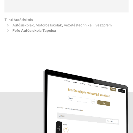
Turul Autósiskola
Autósiskolák, Motoros Iskolák, Vezetéstechnika - Veszprém
Fefe Autósiskola Tapolca