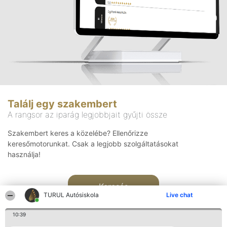
Találj egy szakembert
A rangsor az iparág legjobbjait gyűjti össze
Szakembert keres a közelébe? Ellenőrizze
keresőmotorunkat. Csak a legjobb szolgáltatásokat
használja!
Keresés
TURUL Autósiskola
Live chat
10:39