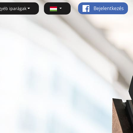
Bejelentkezés
gyéb iparágak