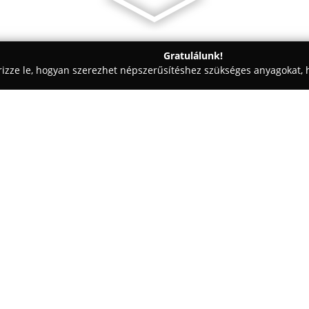
Gratulálunk!
rizze le, hogyan szerezhet népszerűsítéshez szükséges anyagokat, h
 Vezetéstechnika - Gödöllő
Jogsi Automata-Oláh Róbert szakok
tató
Egy cég:
Jogsi Automata
Gödöllő és kör
kategóriás jogosítvány megszer
sebességváltós járművekkel tö
lényegesen könnyebbé válik. A
sebességváltó kezelésére fókusz
és a biztonságos közlekedés el