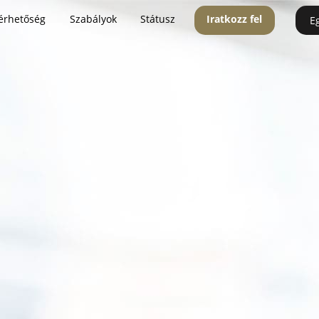
érhetőség
Szabályok
Státusz
Iratkozz fel
E