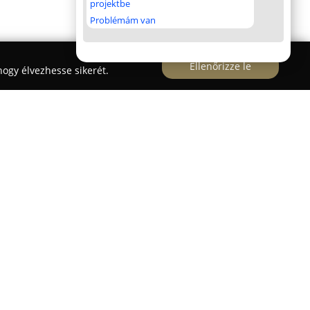
projektbe
Problémám van
Ellenőrizze le
ogy élvezhesse sikerét.
tató
nyékén nyújt korszerű, modern megoldásokat a B
zéséhez. Az autósiskola fő erőssége az automata
rténő oktatás, amelynek eredményeként a tanulás
 tanulóknak nem kell a kuplung és a
álniuk, így teljes mértékben a forgalmi helyzetek
sajátítására koncentrálhatnak.