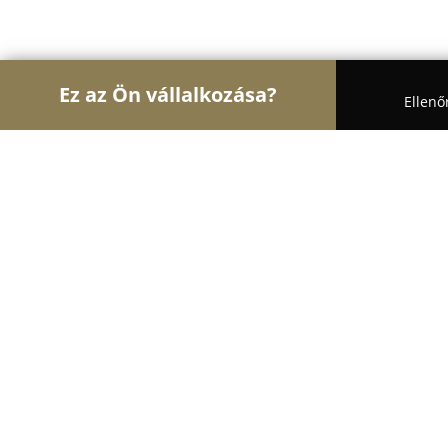
Ez az Ön vállalkozása?
Ellenő
Turul Autósiskola
Autósiskolák, Motoros Iskolák,
Jogsi Automata-Oláh Róbert szakok
8.8
(13)
Gödöllő, Gábor Áron u. 2-10