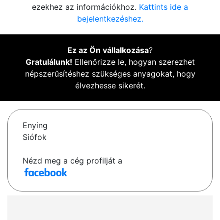
ezekhez az információkhoz.
Kattints ide a
bejelentkezéshez.
Ez az Ön vállalkozása
?
Gratulálunk!
Ellenőrizze le, hogyan szerezhet
népszerűsítéshez szükséges anyagokat, hogy
élvezhesse sikerét.
Enying
Siófok
Nézd meg a cég profilját a