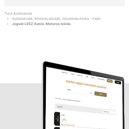
Turul Autósiskola
Autósiskolák, Motoros Iskolák, Vezetéstechnika - Fejér
Jogsid LESZ Autós-Motoros Iskola