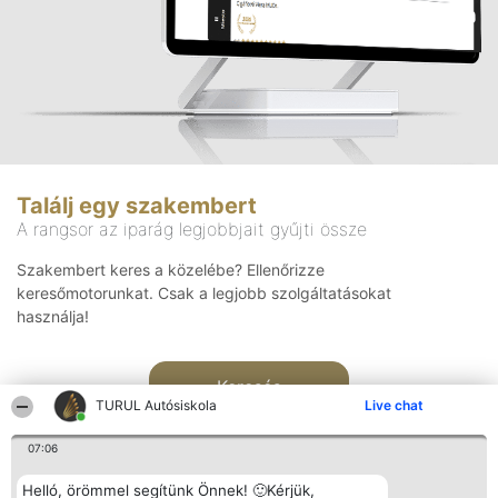
Találj egy szakembert
A rangsor az iparág legjobbjait gyűjti össze
Szakembert keres a közelébe? Ellenőrizze
keresőmotorunkat. Csak a legjobb szolgáltatásokat
használja!
Keresés
TURUL Autósiskola
Live chat
07:06
Helló, örömmel segítünk Önnek! 🙂Kérjük,