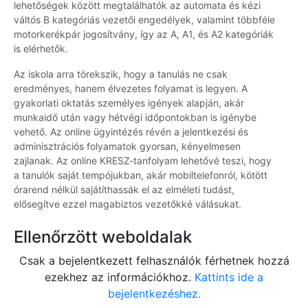
lehetőségek között megtalálhatók az automata és kézi
váltós B kategóriás vezetői engedélyek, valamint többféle
motorkerékpár jogosítvány, így az A, A1, és A2 kategóriák
is elérhetők.
Az iskola arra törekszik, hogy a tanulás ne csak
eredményes, hanem élvezetes folyamat is legyen. A
gyakorlati oktatás személyes igények alapján, akár
munkaidő után vagy hétvégi időpontokban is igénybe
vehető. Az online ügyintézés révén a jelentkezési és
adminisztrációs folyamatok gyorsan, kényelmesen
zajlanak. Az online KRESZ-tanfolyam lehetővé teszi, hogy
a tanulók saját tempójukban, akár mobiltelefonról, kötött
órarend nélkül sajátíthassák el az elméleti tudást,
elősegítve ezzel magabiztos vezetőkké válásukat.
Ellenőrzött weboldalak
Csak a bejelentkezett felhasználók férhetnek hozzá
ezekhez az információkhoz.
Kattints ide a
bejelentkezéshez.