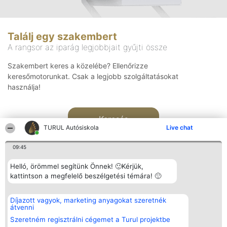
Találj egy szakembert
A rangsor az iparág legjobbjait gyűjti össze
Szakembert keres a közelébe? Ellenőrizze
keresőmotorunkat. Csak a legjobb szolgáltatásokat
használja!
Keresés
TURUL Autósiskola
Live chat
09:45
Helló, örömmel segítünk Önnek! 🙂Kérjük,
kattintson a megfelelő beszélgetési témára! 🙂
Rangsorszervező
Népszavazás
Elérhetőség
Díjazott vagyok, marketing anyagokat szeretnék
SC Beautiful Company S.R.L.
Nyertesek
Elérhetőség
átvenni
Bulevardul Aleea Timișul De
Az összes
Sus Nr. 2, Bl. A30, Sc. A, Et.
díjazottak
Szeretném regisztrálni cégemet a Turul projektbe
4, Ap. 13
listája