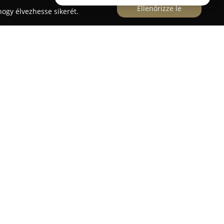
Ellenőrizze le
ogy élvezhesse sikerét.
 városában, a Budapesti út 47. szám alatt
nek, akik jogosítványt szeretnének szerezni.
li mind az autó-, mind a motoros kategóriákat, így
2', 'A', 'B', 'B+E' és 'C' típusokat. Az autósiskola
 alkalmaz, lehetőséget nyújtva online
is platformon elérhető KRESZ tanfolyamokra is.
rű és rugalmas lehetőséget ad a hallgatóknak,
nek. A gyakorlati képzéseken a tanulók modern
ezetés alapjait, ami hozzájárul biztonságosabb és
ásukhoz. Az intézmény célja, hogy magas szintű