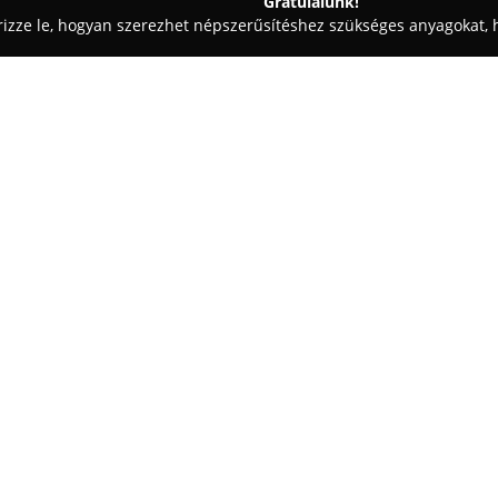
Gratulálunk!
rizze le, hogyan szerezhet népszerűsítéshez szükséges anyagokat, h
, Vezetéstechnika - Budaörs
Mazsola JogsiTanoda
Egy cég:
A
Mazsola JogsiTanoda
Budaörs
működik, ahol azok jelentkezhet
Széles képzési palettája felöle
magában foglalja az 'AM', 'A1', 'A
korszerű oktatási megoldásokat
beiratkozásra, valamint digitál
Ez a tanulási forma egy egysze
akik saját ütemükben fejlődhet
járműveken sajátíthatják el a v
magabiztosabb közlekedési tud