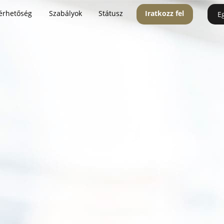
érhetőség
Szabályok
Státusz
Iratkozz fel
E