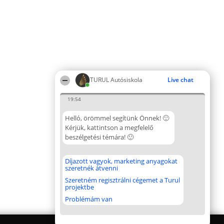
TURUL Autósiskola
Live chat
19:54
Helló, örömmel segítünk Önnek! 🙂
Kérjük, kattintson a megfelelő
beszélgetési témára! 🙂
Díjazott vagyok, marketing anyagokat
szeretnék átvenni
Szeretném regisztrálni cégemet a Turul
projektbe
Problémám van