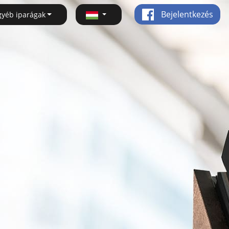
Bejelentkezés
gyéb iparágak