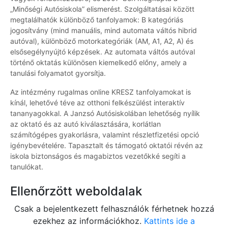
„Minőségi Autósiskola” elismerést. Szolgáltatásai között
megtalálhatók különböző tanfolyamok: B kategóriás
jogosítvány (mind manuális, mind automata váltós hibrid
autóval), különböző motorkategóriák (AM, A1, A2, A) és
elsősegélynyújtó képzések. Az automata váltós autóval
történő oktatás különösen kiemelkedő előny, amely a
tanulási folyamatot gyorsítja.
Az intézmény rugalmas online KRESZ tanfolyamokat is
kínál, lehetővé téve az otthoni felkészülést interaktív
tananyagokkal. A Janzsó Autósiskolában lehetőség nyílik
az oktató és az autó kiválasztására, korlátlan
számítógépes gyakorlásra, valamint részletfizetési opció
igénybevételére. Tapasztalt és támogató oktatói révén az
iskola biztonságos és magabiztos vezetőkké segíti a
tanulókat.
Ellenőrzött weboldalak
Csak a bejelentkezett felhasználók férhetnek hozzá
ezekhez az információkhoz.
Kattints ide a