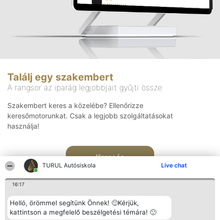
Találj egy szakembert
A rangsor az iparág legjobbjait gyűjti össze
Szakembert keres a közelébe? Ellenőrizze
keresőmotorunkat. Csak a legjobb szolgáltatásokat
használja!
Keresés
TURUL Autósiskola
Live chat
16:17
Helló, örömmel segítünk Önnek! 🙂Kérjük,
kattintson a megfelelő beszélgetési témára! 🙂