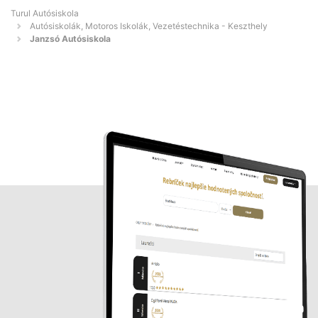
Turul Autósiskola
Autósiskolák, Motoros Iskolák, Vezetéstechnika - Keszthely
Janzsó Autósiskola