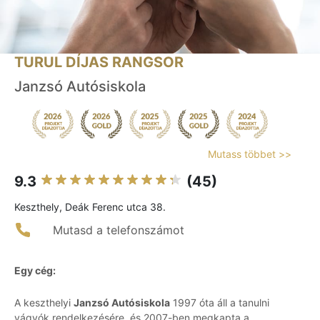
TURUL DÍJAS RANGSOR
Janzsó Autósiskola
Mutass többet >>
9.3
(45)
Keszthely, Deák Ferenc utca 38.
Mutasd a telefonszámot
Egy cég:
A keszthelyi
Janzsó Autósiskola
1997 óta áll a tanulni
vágyók rendelkezésére, és 2007-ben megkapta a