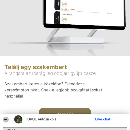
Találj egy szakembert
A rangsor az iparág legjobbjait gyűjti össze
Szakembert keres a közelébe? Ellenőrizze
keresőmotorunkat. Csak a legjobb szolgáltatásokat
használja!
Keresés
TURUL Autósiskola
Live chat