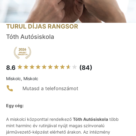
TURUL DÍJAS RANGSOR
Tóth Autósiskola
8.6
(84)
Miskolc, Miskolc
Mutasd a telefonszámot
Egy cég:
A miskolci központtal rendelkező
Tóth Autósiskola
több
mint harminc év rutinjával nyújt magas színvonalú
járművezető-képzést elérhető árakon. Az intézmény