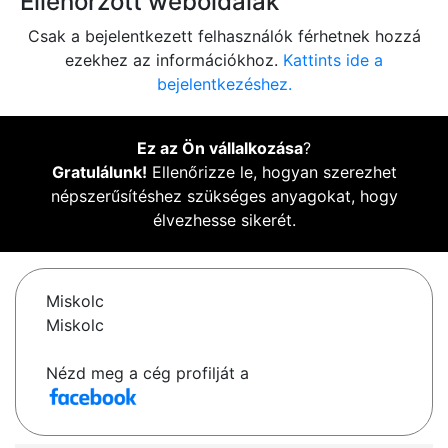
Ellenőrzött weboldalak
Csak a bejelentkezett felhasználók férhetnek hozzá
ezekhez az információkhoz.
Kattints ide a
bejelentkezéshez.
Ez az Ön vállalkozása
?
Gratulálunk!
Ellenőrizze le, hogyan szerezhet
népszerűsítéshez szükséges anyagokat, hogy
élvezhesse sikerét.
Miskolc
Miskolc
Nézd meg a cég profilját a