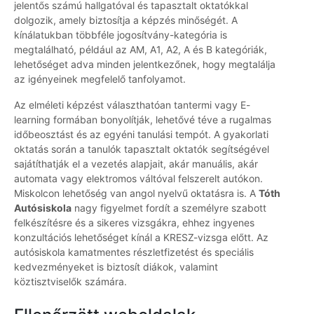
jelentős számú hallgatóval és tapasztalt oktatókkal
dolgozik, amely biztosítja a képzés minőségét. A
kínálatukban többféle jogosítvány-kategória is
megtalálható, például az AM, A1, A2, A és B kategóriák,
lehetőséget adva minden jelentkezőnek, hogy megtalálja
az igényeinek megfelelő tanfolyamot.
Az elméleti képzést választhatóan tantermi vagy E-
learning formában bonyolítják, lehetővé téve a rugalmas
időbeosztást és az egyéni tanulási tempót. A gyakorlati
oktatás során a tanulók tapasztalt oktatók segítségével
sajátíthatják el a vezetés alapjait, akár manuális, akár
automata vagy elektromos váltóval felszerelt autókon.
Miskolcon lehetőség van angol nyelvű oktatásra is. A
Tóth
Autósiskola
nagy figyelmet fordít a személyre szabott
felkészítésre és a sikeres vizsgákra, ehhez ingyenes
konzultációs lehetőséget kínál a KRESZ-vizsga előtt. Az
autósiskola kamatmentes részletfizetést és speciális
kedvezményeket is biztosít diákok, valamint
köztisztviselők számára.