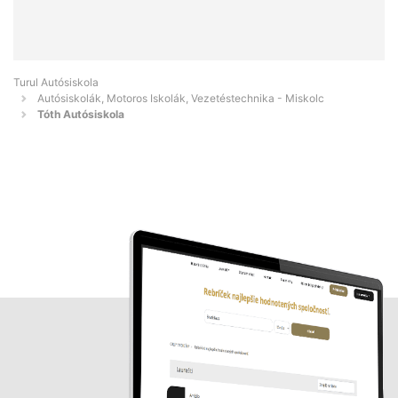
Turul Autósiskola
Autósiskolák, Motoros Iskolák, Vezetéstechnika - Miskolc
Tóth Autósiskola